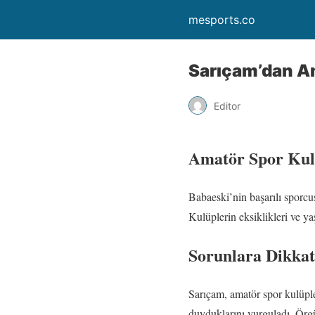
mesports.co
Sarıçam’dan Am
Editor
Amatör Spor Kulü
Babaeski’nin başarılı sporcu
Kulüplerin eksiklikleri ve ya
Sorunlara Dikkat
Sarıçam, amatör spor kulüpler
duyduklarını vurguladı. Örgü