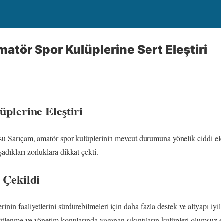
atör Spor Kulüplerine Sert Eleştiri
plerine Eleştiri
su Sarıçam, amatör spor kulüplerinin mevcut durumuna yönelik ciddi ele
şadıkları zorluklara dikkat çekti.
 Çekildi
inin faaliyetlerini sürdürebilmeleri için daha fazla destek ve altyapı iyil
tlenme ve yönetim konularında yaşanan sıkıntıların kulüpleri olumsuz etk