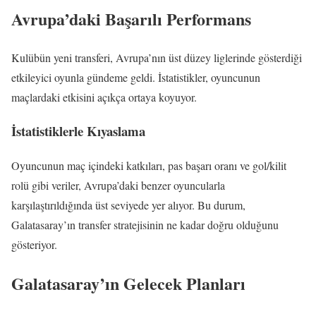
Avrupa’daki Başarılı Performans
Kulübün yeni transferi, Avrupa’nın üst düzey liglerinde gösterdiği
etkileyici oyunla gündeme geldi. İstatistikler, oyuncunun
maçlardaki etkisini açıkça ortaya koyuyor.
İstatistiklerle Kıyaslama
Oyuncunun maç içindeki katkıları, pas başarı oranı ve gol/kilit
rolü gibi veriler, Avrupa’daki benzer oyuncularla
karşılaştırıldığında üst seviyede yer alıyor. Bu durum,
Galatasaray’ın transfer stratejisinin ne kadar doğru olduğunu
gösteriyor.
Galatasaray’ın Gelecek Planları