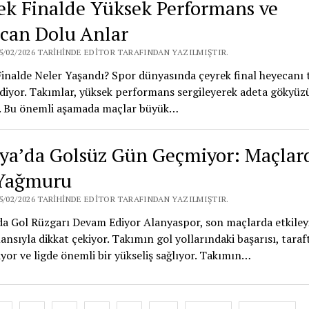
ek Finalde Yüksek Performans ve
can Dolu Anlar
5/02/2026 TARIHINDE EDITOR TARAFINDAN YAZILMIŞTIR.
inalde Neler Yaşandı? Spor dünyasında çeyrek final heyecanı
diyor. Takımlar, yüksek performans sergileyerek adeta gökyüz
i. Bu önemli aşamada maçlar büyük…
ya’da Golsüz Gün Geçmiyor: Maçlar
Yağmuru
5/02/2026 TARIHINDE EDITOR TARAFINDAN YAZILMIŞTIR.
a Gol Rüzgarı Devam Ediyor Alanyaspor, son maçlarda etkileyi
nsıyla dikkat çekiyor. Takımın gol yollarındaki başarısı, taraf
iyor ve ligde önemli bir yükseliş sağlıyor. Takımın…