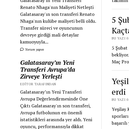
Galatasaray'ın Yeni Transferi
takımın
Renato Nhaga'nın Maliyeti Netleşti
Galatasaray'ın son transferi Renato
5 Şu
Nhaga'nın kulübe maliyeti belli oldu.
Transfer süreci ve oyuncunun
Kaçt
devreye girdiği mali detaylar
BU YAZI 0
kamuoyuyla...
5 Şubat 
Yorum yapın
bekliyor
Galatasaray’ın Yeni
Maç Pr
Transferi Avrupa’da
Zirveye Yerleşti
Yeşi
EDITOR TARAFINDAN
erdi
Galatasaray’ın Yeni Transferi
Avrupa Değerlendirmesinde Öne
BU YAZI 0
Çıktı Galatasaray'ın son transferi,
Yeşilay 
Avrupa futbolunun en önemli
sporları
istatistikleri arasında yer aldı. Yeni
başarılı
oyuncu, performansıyla dikkat