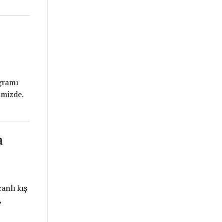
gramı
imizde.
a
anlı kış
,
…