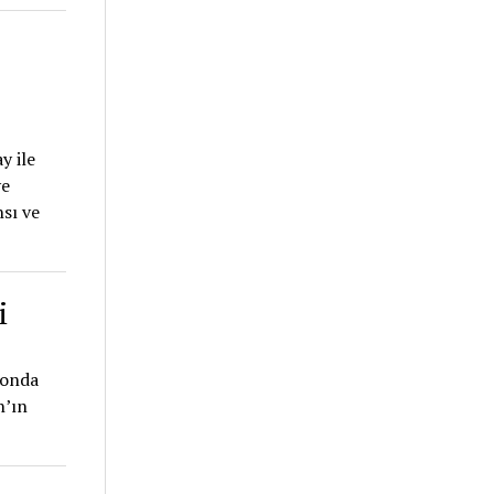
y ile
ve
sı ve
i
zonda
n’ın