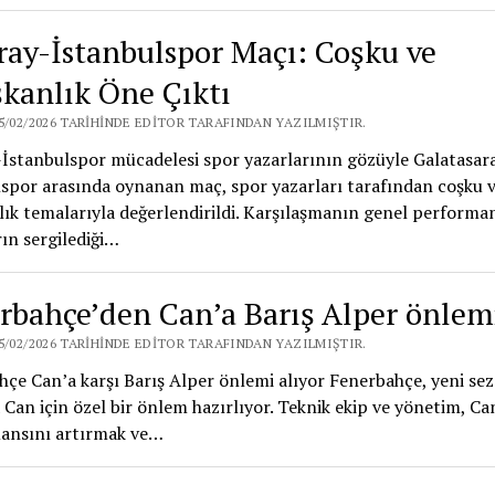
ray-İstanbulspor Maçı: Coşku ve
şkanlık Öne Çıktı
5/02/2026 TARIHINDE EDITOR TARAFINDAN YAZILMIŞTIR.
İstanbulspor mücadelesi spor yazarlarının gözüyle Galatasara
spor arasında oynanan maç, spor yazarları tarafından coşku 
lık temalarıyla değerlendirildi. Karşılaşmanın genel performan
ın sergilediği…
rbahçe’den Can’a Barış Alper önlem
5/02/2026 TARIHINDE EDITOR TARAFINDAN YAZILMIŞTIR.
çe Can’a karşı Barış Alper önlemi alıyor Fenerbahçe, yeni se
Can için özel bir önlem hazırlıyor. Teknik ekip ve yönetim, Ca
ansını artırmak ve…