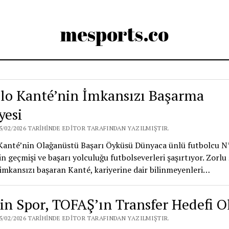
mesports.co
orts.co
lo Kanté’nin İmkansızı Başarma
yesi
5/02/2026 TARIHINDE EDITOR TARAFINDAN YAZILMIŞTIR.
Kanté’nin Olağanüstü Başarı Öyküsü Dünyaca ünlü futbolcu N
n geçmişi ve başarı yolculuğu futbolseverleri şaşırtıyor. Zorlu 
mkansızı başaran Kanté, kariyerine dair bilinmeyenleri…
in Spor, TOFAŞ’ın Transfer Hedefi O
5/02/2026 TARIHINDE EDITOR TARAFINDAN YAZILMIŞTIR.