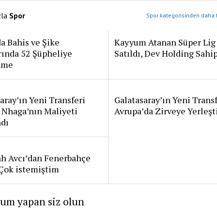
zla
Spor
Spor kategorisinden daha f
a Bahis ve Şike
Kayyum Atanan Süper Lig
rında 52 Şüpheliye
Satıldı, Dev Holding Sahi
ame
aray’ın Yeni Transferi
Galatasaray’ın Yeni Transf
 Nhaga’nın Maliyeti
Avrupa’da Zirveye Yerleşt
ndı
ah Avcı’dan Fenerbahçe
: Çok istemiştim
rum yapan siz olun