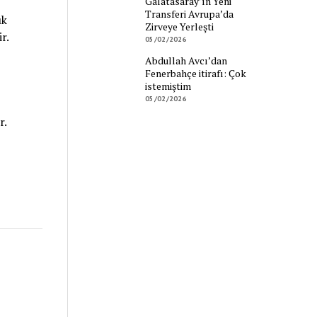
Galatasaray’ın Yeni
Transferi Avrupa’da
ık
Zirveye Yerleşti
r.
05/02/2026
Abdullah Avcı’dan
Fenerbahçe itirafı: Çok
istemiştim
05/02/2026
r.