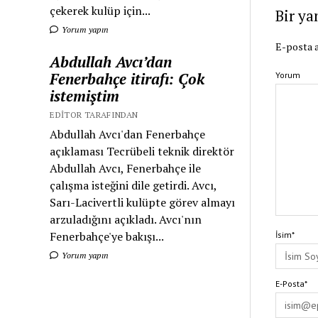
çekerek kulüp için...
Bir ya
Yorum yapın
E-posta a
Abdullah Avcı’dan
Fenerbahçe itirafı: Çok
Yorum
istemiştim
EDITOR TARAFINDAN
Abdullah Avcı'dan Fenerbahçe
açıklaması Tecrübeli teknik direktör
Abdullah Avcı, Fenerbahçe ile
çalışma isteğini dile getirdi. Avcı,
Sarı-Lacivertli kulüpte görev almayı
arzuladığını açıkladı. Avcı'nın
Fenerbahçe'ye bakışı...
İsim*
Yorum yapın
E-Posta*