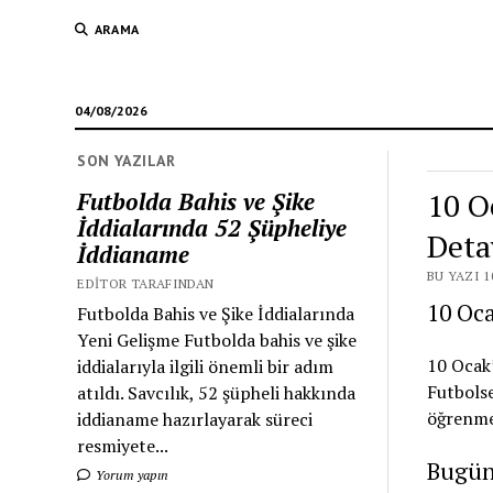
ARAMA
04/08/2026
SON YAZILAR
10 O
Futbolda Bahis ve Şike
İddialarında 52 Şüpheliye
Deta
İddianame
BU YAZI 1
EDITOR TARAFINDAN
10 Oc
Futbolda Bahis ve Şike İddialarında
Yeni Gelişme Futbolda bahis ve şike
10 Ocak’
iddialarıyla ilgili önemli bir adım
Futbols
atıldı. Savcılık, 52 şüpheli hakkında
öğrenmek
iddianame hazırlayarak süreci
resmiyete...
Bugün
Yorum yapın