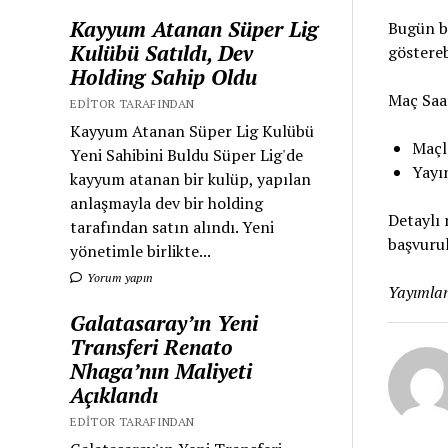
Kayyum Atanan Süper Lig
Bugün bi
Kulübü Satıldı, Dev
göstereb
Holding Sahip Oldu
Maç Saat
EDITOR TARAFINDAN
Kayyum Atanan Süper Lig Kulübü
Maçla
Yeni Sahibini Buldu Süper Lig'de
Yayın
kayyum atanan bir kulüp, yapılan
anlaşmayla dev bir holding
Detaylı 
tarafından satın alındı. Yeni
başvurul
yönetimle birlikte...
Yorum yapın
Yayımlan
Galatasaray’ın Yeni
Transferi Renato
Nhaga’nın Maliyeti
Açıklandı
EDITOR TARAFINDAN