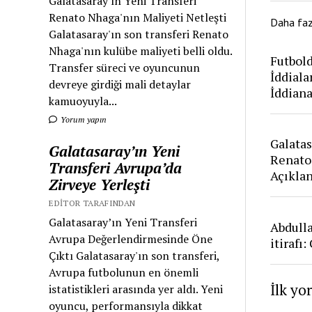
Galatasaray'ın Yeni Transferi
Renato Nhaga'nın Maliyeti Netleşti
Daha fa
Galatasaray'ın son transferi Renato
Nhaga'nın kulübe maliyeti belli oldu.
Futbold
Transfer süreci ve oyuncunun
İddiala
devreye girdiği mali detaylar
İddian
kamuoyuyla...
Yorum yapın
Galatas
Galatasaray’ın Yeni
Renato
Transferi Avrupa’da
Açıkla
Zirveye Yerleşti
EDITOR TARAFINDAN
Galatasaray’ın Yeni Transferi
Abdull
Avrupa Değerlendirmesinde Öne
itirafı
Çıktı Galatasaray'ın son transferi,
Avrupa futbolunun en önemli
İlk yo
istatistikleri arasında yer aldı. Yeni
oyuncu, performansıyla dikkat