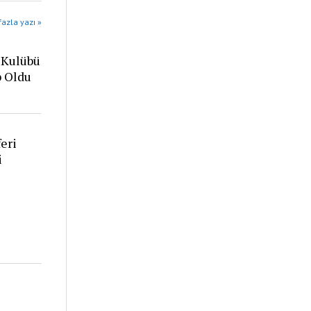
azla yazı »
 Kulübü
p Oldu
eri
i