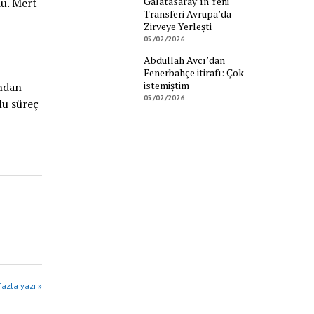
Galatasaray’ın Yeni
du. Mert
Transferi Avrupa’da
Zirveye Yerleşti
05/02/2026
Abdullah Avcı’dan
Fenerbahçe itirafı: Çok
istemiştim
ından
05/02/2026
lu süreç
azla yazı »