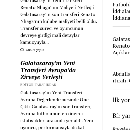
Galatasaray'ın Yeni Transferi
Futbold
Renato Nhaga'nın Maliyeti Netleşti
İddiala
Galatasaray'ın son transferi Renato
İddian
Nhaga'nın kulübe maliyeti belli oldu.
Transfer süreci ve oyuncunun
devreye girdiği mali detaylar
Galatas
kamuoyuyla...
Renato
Yorum yapın
Açıkla
Galatasaray’ın Yeni
Transferi Avrupa’da
Abdull
Zirveye Yerleşti
itirafı
EDITOR TARAFINDAN
Galatasaray’ın Yeni Transferi
İlk yo
Avrupa Değerlendirmesinde Öne
Çıktı Galatasaray'ın son transferi,
Avrupa futbolunun en önemli
Bir ya
istatistikleri arasında yer aldı. Yeni
oyuncu, performansıyla dikkat
E-posta a