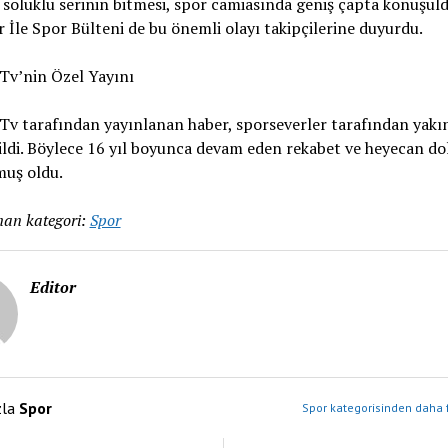
soluklu serinin bitmesi, spor camiasında geniş çapta konuşul
 İle Spor Bülteni de bu önemli olayı takipçilerine duyurdu.
Tv’nin Özel Yayını
Tv tarafından yayınlanan haber, sporseverler tarafından yak
ildi. Böylece 16 yıl boyunca devam eden rekabet ve heyecan do
muş oldu.
an kategori:
Spor
Editor
zla
Spor
Spor kategorisinden daha f