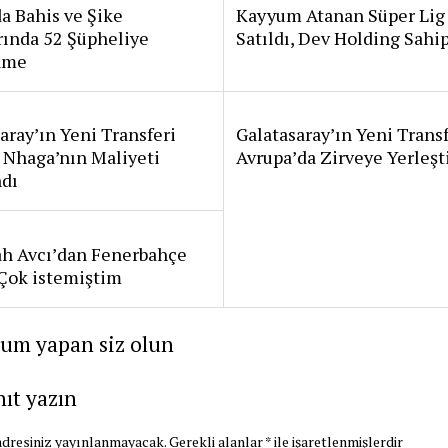
a Bahis ve Şike
Kayyum Atanan Süper Lig
rında 52 Şüpheliye
Satıldı, Dev Holding Sahi
ame
aray’ın Yeni Transferi
Galatasaray’ın Yeni Transf
 Nhaga’nın Maliyeti
Avrupa’da Zirveye Yerleşt
ndı
ah Avcı’dan Fenerbahçe
: Çok istemiştim
rum yapan siz olun
nıt yazın
dresiniz yayınlanmayacak.
Gerekli alanlar
*
ile işaretlenmişlerdir