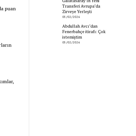
Galatasaray’ın Yeni
Transferi Avrupa’da
nda puan
Zirveye Yerleşti
05/02/2026
Abdullah Avcı’dan
Fenerbahçe itirafı: Çok
istemiştim
05/02/2026
rların
kımlar,