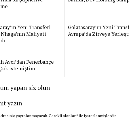
ame
aray’ın Yeni Transferi
Galatasaray’ın Yeni Transf
 Nhaga’nın Maliyeti
Avrupa’da Zirveye Yerleşt
ndı
ah Avcı’dan Fenerbahçe
: Çok istemiştim
rum yapan siz olun
nıt yazın
dresiniz yayınlanmayacak.
Gerekli alanlar
*
ile işaretlenmişlerdir