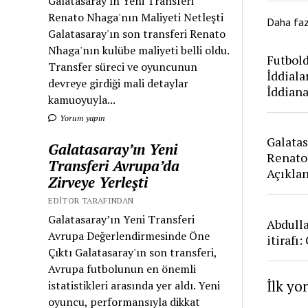
Galatasaray'ın Yeni Transferi
Renato Nhaga'nın Maliyeti Netleşti
Daha fa
Galatasaray'ın son transferi Renato
Nhaga'nın kulübe maliyeti belli oldu.
Futbold
Transfer süreci ve oyuncunun
İddiala
devreye girdiği mali detaylar
İddian
kamuoyuyla...
Yorum yapın
Galatas
Galatasaray’ın Yeni
Renato
Transferi Avrupa’da
Açıkla
Zirveye Yerleşti
EDITOR TARAFINDAN
Galatasaray’ın Yeni Transferi
Abdull
Avrupa Değerlendirmesinde Öne
itirafı
Çıktı Galatasaray'ın son transferi,
Avrupa futbolunun en önemli
İlk yo
istatistikleri arasında yer aldı. Yeni
oyuncu, performansıyla dikkat