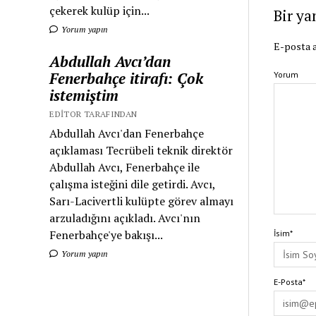
çekerek kulüp için...
Bir ya
Yorum yapın
E-posta a
Abdullah Avcı’dan
Fenerbahçe itirafı: Çok
Yorum
istemiştim
EDITOR TARAFINDAN
Abdullah Avcı'dan Fenerbahçe
açıklaması Tecrübeli teknik direktör
Abdullah Avcı, Fenerbahçe ile
çalışma isteğini dile getirdi. Avcı,
Sarı-Lacivertli kulüpte görev almayı
arzuladığını açıkladı. Avcı'nın
Fenerbahçe'ye bakışı...
İsim*
Yorum yapın
E-Posta*