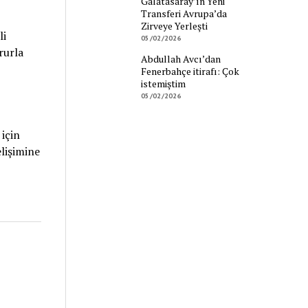
Galatasaray’ın Yeni
Transferi Avrupa’da
Zirveye Yerleşti
li
05/02/2026
rurla
Abdullah Avcı’dan
Fenerbahçe itirafı: Çok
istemiştim
05/02/2026
için
lişimine