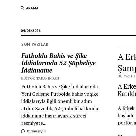
ARAMA
04/08/2026
SON YAZILAR
A Er
Futbolda Bahis ve Şike
İddialarında 52 Şüpheliye
Şamp
İddianame
BU YAZI 1
EDITOR TARAFINDAN
A Erke
Futbolda Bahis ve Şike İddialarında
Katıld
Yeni Gelişme Futbolda bahis ve şike
iddialarıyla ilgili önemli bir adım
A Erkek
atıldı. Savcılık, 52 şüpheli hakkında
başladı.
iddianame hazırlayarak süreci
performa
resmiyete...
Yorum yapın