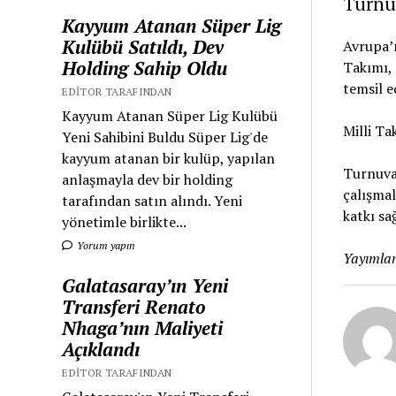
Turnu
Kayyum Atanan Süper Lig
Kulübü Satıldı, Dev
Avrupa’n
Holding Sahip Oldu
Takımı, 
temsil e
EDITOR TARAFINDAN
Kayyum Atanan Süper Lig Kulübü
Milli Ta
Yeni Sahibini Buldu Süper Lig'de
kayyum atanan bir kulüp, yapılan
Turnuvad
anlaşmayla dev bir holding
çalışmal
tarafından satın alındı. Yeni
katkı sa
yönetimle birlikte...
Yorum yapın
Yayımlan
Galatasaray’ın Yeni
Transferi Renato
Nhaga’nın Maliyeti
Açıklandı
EDITOR TARAFINDAN