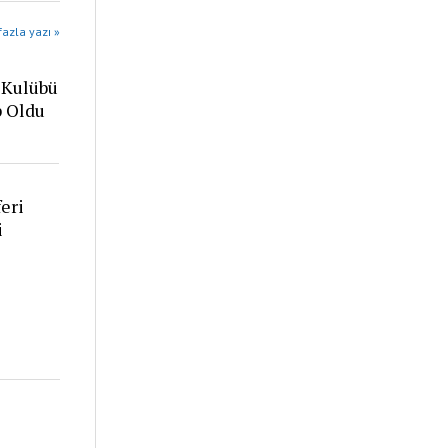
azla yazı »
 Kulübü
p Oldu
eri
i