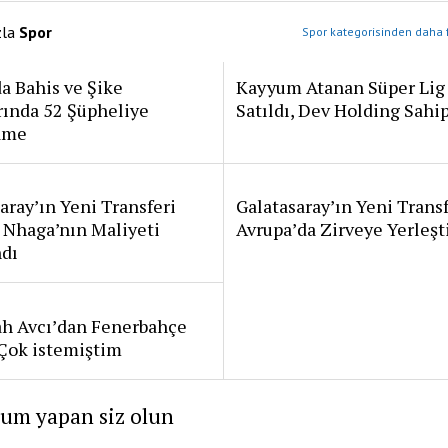
zla
Spor
Spor kategorisinden daha f
a Bahis ve Şike
Kayyum Atanan Süper Lig
rında 52 Şüpheliye
Satıldı, Dev Holding Sahi
ame
aray’ın Yeni Transferi
Galatasaray’ın Yeni Transf
 Nhaga’nın Maliyeti
Avrupa’da Zirveye Yerleşt
ndı
ah Avcı’dan Fenerbahçe
: Çok istemiştim
rum yapan siz olun