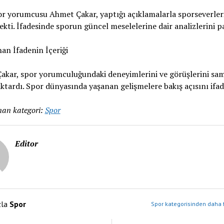
r yorumcusu Ahmet Çakar, yaptığı açıklamalarla sporseverler
 çekti. İfadesinde sporun güncel meselelerine dair analizlerini pa
an İfadenin İçeriği
kar, spor yorumculuğundaki deneyimlerini ve görüşlerini sam
aktardı. Spor dünyasında yaşanan gelişmelere bakış açısını ifade
an kategori:
Spor
Editor
zla
Spor
Spor kategorisinden daha f