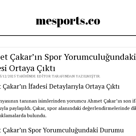
mesports.co
t Çakar’ın Spor Yorumculuğundaki
esi Ortaya Çıktı
5/12/2025 TARIHINDE EDITOR TARAFINDAN YAZILMIŞTIR.
Çakar’ın İfadesi Detaylarıyla Ortaya Çıktı
nyasının tanınan isimlerinden yorumcu Ahmet Çakar’ın son if
la paylaşıldı. Çakar, spor alanındaki değerlendirmelerinde di
çıklamalarda bulundu.
 Çakar’ın Spor Yorumculuğundaki Durumu