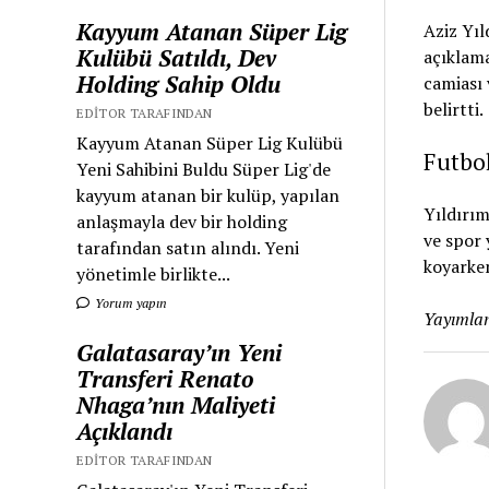
Kayyum Atanan Süper Lig
Aziz Yıl
Kulübü Satıldı, Dev
açıklama
Holding Sahip Oldu
camiası 
belirtti.
EDITOR TARAFINDAN
Kayyum Atanan Süper Lig Kulübü
Futbo
Yeni Sahibini Buldu Süper Lig'de
kayyum atanan bir kulüp, yapılan
Yıldırım
anlaşmayla dev bir holding
ve spor 
tarafından satın alındı. Yeni
koyarken
yönetimle birlikte...
Yorum yapın
Yayımlan
Galatasaray’ın Yeni
Transferi Renato
Nhaga’nın Maliyeti
Açıklandı
EDITOR TARAFINDAN