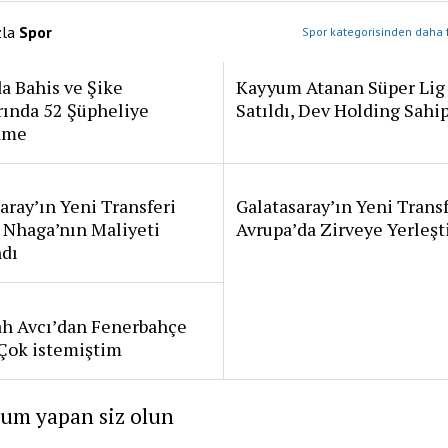
zla
Spor
Spor kategorisinden daha f
a Bahis ve Şike
Kayyum Atanan Süper Lig
rında 52 Şüpheliye
Satıldı, Dev Holding Sahi
ame
aray’ın Yeni Transferi
Galatasaray’ın Yeni Transf
 Nhaga’nın Maliyeti
Avrupa’da Zirveye Yerleşt
ndı
ah Avcı’dan Fenerbahçe
: Çok istemiştim
rum yapan siz olun