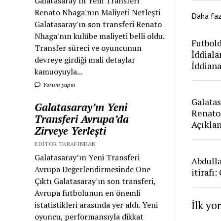
Galatasaray'ın Yeni Transferi
Renato Nhaga'nın Maliyeti Netleşti
Daha fa
Galatasaray'ın son transferi Renato
Nhaga'nın kulübe maliyeti belli oldu.
Futbold
Transfer süreci ve oyuncunun
İddiala
devreye girdiği mali detaylar
İddian
kamuoyuyla...
Yorum yapın
Galatas
Galatasaray’ın Yeni
Renato
Transferi Avrupa’da
Açıkla
Zirveye Yerleşti
EDITOR TARAFINDAN
Galatasaray’ın Yeni Transferi
Abdull
Avrupa Değerlendirmesinde Öne
itirafı
Çıktı Galatasaray'ın son transferi,
Avrupa futbolunun en önemli
İlk yo
istatistikleri arasında yer aldı. Yeni
oyuncu, performansıyla dikkat