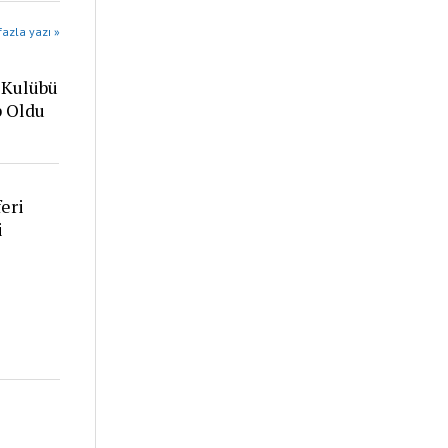
azla yazı »
 Kulübü
p Oldu
eri
i