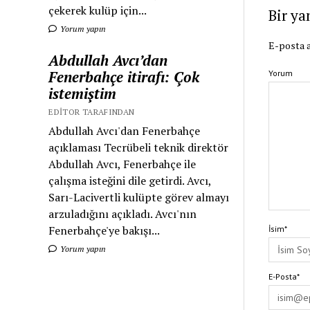
çekerek kulüp için...
Bir ya
Yorum yapın
E-posta a
Abdullah Avcı’dan
Fenerbahçe itirafı: Çok
Yorum
istemiştim
EDITOR TARAFINDAN
Abdullah Avcı'dan Fenerbahçe
açıklaması Tecrübeli teknik direktör
Abdullah Avcı, Fenerbahçe ile
çalışma isteğini dile getirdi. Avcı,
Sarı-Lacivertli kulüpte görev almayı
arzuladığını açıkladı. Avcı'nın
Fenerbahçe'ye bakışı...
İsim*
Yorum yapın
E-Posta*