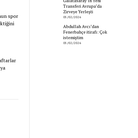
Galatasaray’ın Yeni
Transferi Avrupa’da
Zirveye Yerleşti
unun spor
05/02/2026
ktiğini
Abdullah Avcı’dan
Fenerbahçe itirafı: Çok
istemiştim
05/02/2026
aftarlar
aya