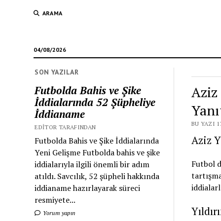
ARAMA
04/08/2026
SON YAZILAR
Aziz
Futbolda Bahis ve Şike
İddialarında 52 Şüpheliye
Yanı
İddianame
BU YAZI 1
EDITOR TARAFINDAN
Aziz Y
Futbolda Bahis ve Şike İddialarında
Yeni Gelişme Futbolda bahis ve şike
Futbol d
iddialarıyla ilgili önemli bir adım
tartışma
atıldı. Savcılık, 52 şüpheli hakkında
iddialar
iddianame hazırlayarak süreci
resmiyete...
Yıldır
Yorum yapın