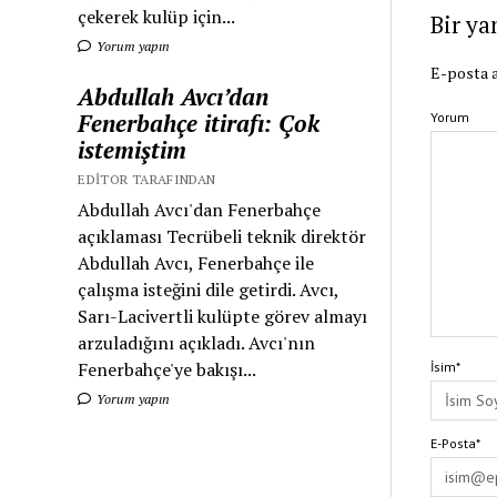
çekerek kulüp için...
Bir ya
Yorum yapın
E-posta a
Abdullah Avcı’dan
Fenerbahçe itirafı: Çok
Yorum
istemiştim
EDITOR TARAFINDAN
Abdullah Avcı'dan Fenerbahçe
açıklaması Tecrübeli teknik direktör
Abdullah Avcı, Fenerbahçe ile
çalışma isteğini dile getirdi. Avcı,
Sarı-Lacivertli kulüpte görev almayı
arzuladığını açıkladı. Avcı'nın
Fenerbahçe'ye bakışı...
İsim*
Yorum yapın
E-Posta*