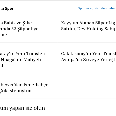
zla
Spor
Spor kategorisinden daha f
a Bahis ve Şike
Kayyum Atanan Süper Lig
rında 52 Şüpheliye
Satıldı, Dev Holding Sahi
ame
aray’ın Yeni Transferi
Galatasaray’ın Yeni Transf
 Nhaga’nın Maliyeti
Avrupa’da Zirveye Yerleşt
ndı
ah Avcı’dan Fenerbahçe
: Çok istemiştim
rum yapan siz olun