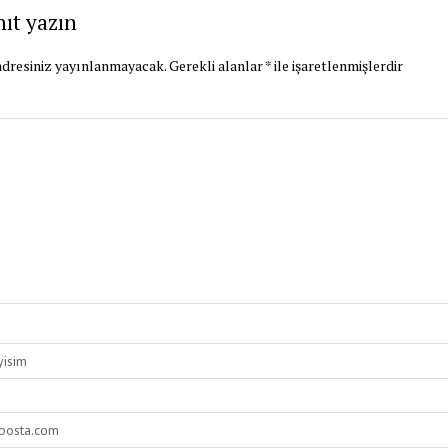
nıt yazın
dresiniz yayınlanmayacak.
Gerekli alanlar
*
ile işaretlenmişlerdir