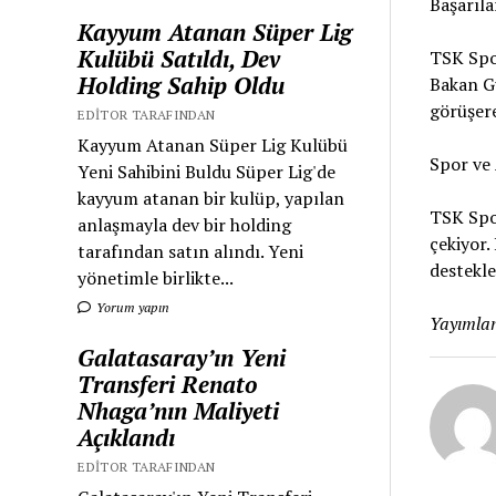
Başarıla
Kayyum Atanan Süper Lig
Kulübü Satıldı, Dev
TSK Spo
Holding Sahip Oldu
Bakan Gü
görüşere
EDITOR TARAFINDAN
Kayyum Atanan Süper Lig Kulübü
Spor ve 
Yeni Sahibini Buldu Süper Lig'de
kayyum atanan bir kulüp, yapılan
TSK Spor
anlaşmayla dev bir holding
çekiyor.
tarafından satın alındı. Yeni
destekle
yönetimle birlikte...
Yorum yapın
Yayımlan
Galatasaray’ın Yeni
Transferi Renato
Nhaga’nın Maliyeti
Açıklandı
EDITOR TARAFINDAN