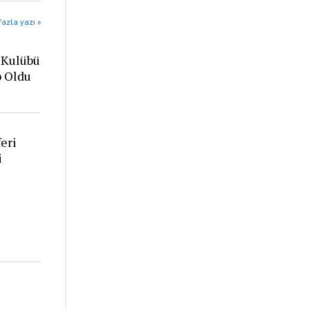
azla yazı »
 Kulübü
p Oldu
eri
i