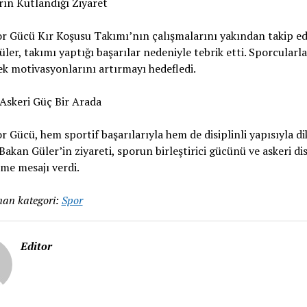
rın Kutlandığı Ziyaret
r Gücü Kır Koşusu Takımı’nın çalışmalarını yakından takip e
ler, takımı yaptığı başarılar nedeniyle tebrik etti. Sporcularla
k motivasyonlarını artırmayı hedefledi.
Askeri Güç Bir Arada
 Gücü, hem sportif başarılarıyla hem de disiplinli yapısıyla di
 Bakan Güler’in ziyareti, sporun birleştirici gücünü ve askeri dis
me mesajı verdi.
an kategori:
Spor
Editor