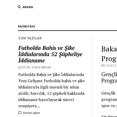
ARAMA
04/08/2026
SON YAZILAR
Baka
Futbolda Bahis ve Şike
İddialarında 52 Şüpheliye
Prog
İddianame
BU YAZI 2
EDITOR TARAFINDAN
Gençl
Futbolda Bahis ve Şike İddialarında
Progra
Yeni Gelişme Futbolda bahis ve şike
iddialarıyla ilgili önemli bir adım
Gençlik 
atıldı. Savcılık, 52 şüpheli hakkında
programı
iddianame hazırlayarak süreci
spor ve 
resmiyete...
Yorum yapın