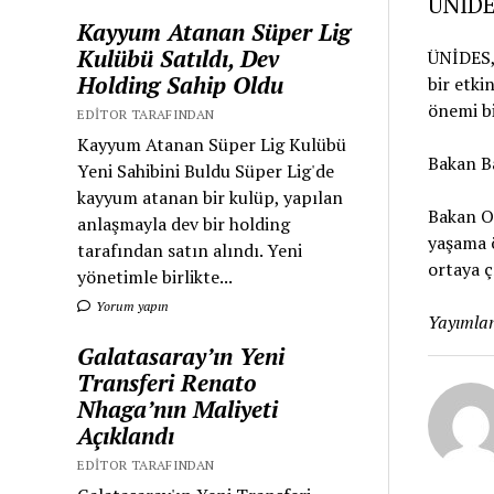
ÜNİDE
Kayyum Atanan Süper Lig
Kulübü Satıldı, Dev
ÜNİDES, 
Holding Sahip Oldu
bir etki
önemi bi
EDITOR TARAFINDAN
Kayyum Atanan Süper Lig Kulübü
Bakan B
Yeni Sahibini Buldu Süper Lig'de
kayyum atanan bir kulüp, yapılan
Bakan Os
anlaşmayla dev bir holding
yaşama ö
tarafından satın alındı. Yeni
ortaya ç
yönetimle birlikte...
Yorum yapın
Yayımlan
Galatasaray’ın Yeni
Transferi Renato
Nhaga’nın Maliyeti
Açıklandı
EDITOR TARAFINDAN