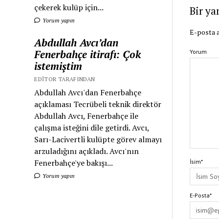
çekerek kulüp için...
Bir ya
Yorum yapın
E-posta a
Abdullah Avcı’dan
Fenerbahçe itirafı: Çok
Yorum
istemiştim
EDITOR TARAFINDAN
Abdullah Avcı'dan Fenerbahçe
açıklaması Tecrübeli teknik direktör
Abdullah Avcı, Fenerbahçe ile
çalışma isteğini dile getirdi. Avcı,
Sarı-Lacivertli kulüpte görev almayı
arzuladığını açıkladı. Avcı'nın
Fenerbahçe'ye bakışı...
İsim*
Yorum yapın
E-Posta*