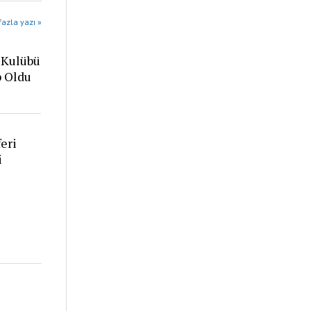
azla yazı »
 Kulübü
p Oldu
eri
i