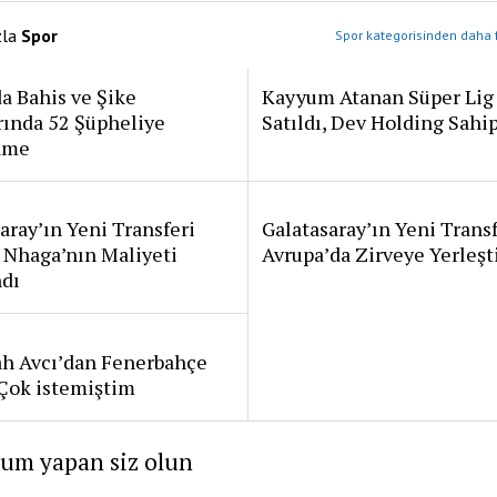
zla
Spor
Spor kategorisinden daha f
a Bahis ve Şike
Kayyum Atanan Süper Lig
rında 52 Şüpheliye
Satıldı, Dev Holding Sahi
ame
aray’ın Yeni Transferi
Galatasaray’ın Yeni Transf
 Nhaga’nın Maliyeti
Avrupa’da Zirveye Yerleşt
ndı
ah Avcı’dan Fenerbahçe
: Çok istemiştim
rum yapan siz olun