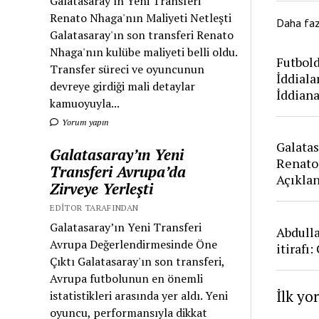
Galatasaray'ın Yeni Transferi
Renato Nhaga'nın Maliyeti Netleşti
Daha fa
Galatasaray'ın son transferi Renato
Nhaga'nın kulübe maliyeti belli oldu.
Futbold
Transfer süreci ve oyuncunun
İddiala
devreye girdiği mali detaylar
İddian
kamuoyuyla...
Yorum yapın
Galatas
Galatasaray’ın Yeni
Renato
Transferi Avrupa’da
Açıkla
Zirveye Yerleşti
EDITOR TARAFINDAN
Galatasaray’ın Yeni Transferi
Abdull
Avrupa Değerlendirmesinde Öne
itirafı
Çıktı Galatasaray'ın son transferi,
Avrupa futbolunun en önemli
İlk yo
istatistikleri arasında yer aldı. Yeni
oyuncu, performansıyla dikkat