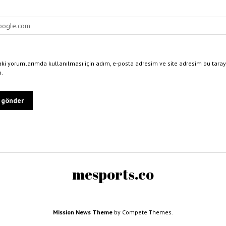
ki yorumlarımda kullanılması için adım, e-posta adresim ve site adresim bu taray
n.
mesports.co
Mission News Theme
by Compete Themes.