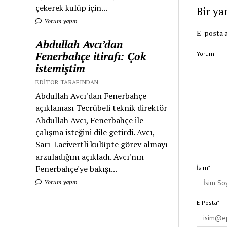
çekerek kulüp için...
Bir ya
Yorum yapın
E-posta a
Abdullah Avcı’dan
Fenerbahçe itirafı: Çok
Yorum
istemiştim
EDITOR TARAFINDAN
Abdullah Avcı'dan Fenerbahçe
açıklaması Tecrübeli teknik direktör
Abdullah Avcı, Fenerbahçe ile
çalışma isteğini dile getirdi. Avcı,
Sarı-Lacivertli kulüpte görev almayı
arzuladığını açıkladı. Avcı'nın
Fenerbahçe'ye bakışı...
İsim*
Yorum yapın
E-Posta*