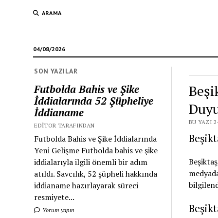
ARAMA
04/08/2026
SON YAZILAR
Beşi
Futbolda Bahis ve Şike
İddialarında 52 Şüpheliye
Duy
İddianame
BU YAZI 2
EDITOR TARAFINDAN
Beşik
Futbolda Bahis ve Şike İddialarında
Yeni Gelişme Futbolda bahis ve şike
Beşiktaş
iddialarıyla ilgili önemli bir adım
medyada 
atıldı. Savcılık, 52 şüpheli hakkında
bilgilen
iddianame hazırlayarak süreci
resmiyete...
Beşikt
Yorum yapın