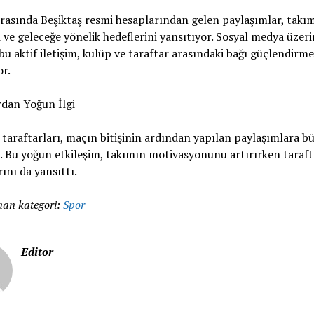
asında Beşiktaş resmi hesaplarından gelen paylaşımlar, takı
 ve geleceğe yönelik hedeflerini yansıtıyor. Sosyal medya üzer
bu aktif iletişim, kulüp ve taraftar arasındaki bağı güçlendirme
r.
rdan Yoğun İlgi
 taraftarları, maçın bitişinin ardından yapılan paylaşımlara bü
. Bu yoğun etkileşim, takımın motivasyonunu artırırken taraft
ını da yansıttı.
an kategori:
Spor
Editor