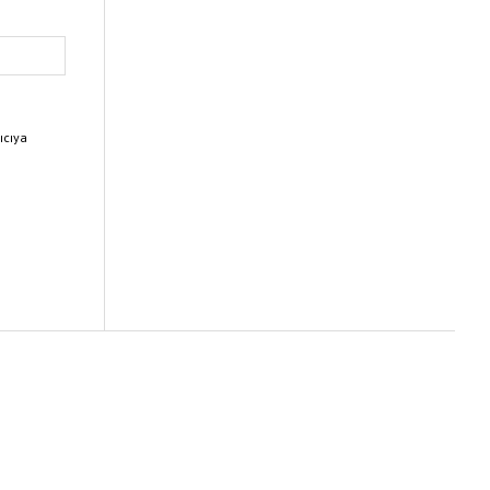
ıcıya