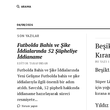
ARAMA
04/08/2026
SON YAZILAR
Beşi
Futbolda Bahis ve Şike
İddialarında 52 Şüpheliye
Kıra
İddianame
BU YAZI 1
EDITOR TARAFINDAN
Beşikt
Futbolda Bahis ve Şike İddialarında
Yeni Gelişme Futbolda bahis ve şike
Süper Li
iddialarıyla ilgili önemli bir adım
için yoğ
atıldı. Savcılık, 52 şüpheli hakkında
kırana m
iddianame hazırlayarak süreci
resmiyete...
Yıldız
Yorum yapın