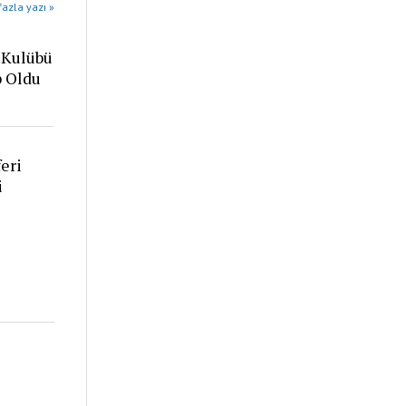
azla yazı »
 Kulübü
p Oldu
eri
i