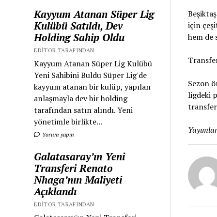
Kayyum Atanan Süper Lig
Beşiktaş
Kulübü Satıldı, Dev
için çeş
Holding Sahip Oldu
hem de s
EDITOR TARAFINDAN
Transfe
Kayyum Atanan Süper Lig Kulübü
Yeni Sahibini Buldu Süper Lig'de
Sezon ön
kayyum atanan bir kulüp, yapılan
ligdeki 
anlaşmayla dev bir holding
transfe
tarafından satın alındı. Yeni
yönetimle birlikte...
Yayımlan
Yorum yapın
Galatasaray’ın Yeni
Transferi Renato
Nhaga’nın Maliyeti
Açıklandı
EDITOR TARAFINDAN