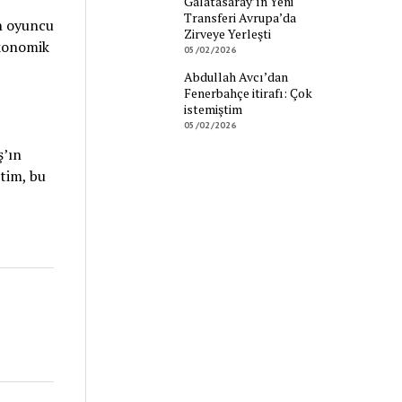
Galatasaray’ın Yeni
Transferi Avrupa’da
en oyuncu
Zirveye Yerleşti
ekonomik
05/02/2026
Abdullah Avcı’dan
Fenerbahçe itirafı: Çok
istemiştim
05/02/2026
ş’ın
etim, bu