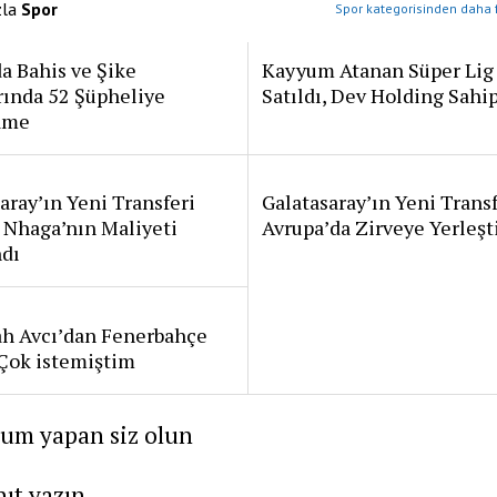
zla
Spor
Spor kategorisinden daha f
a Bahis ve Şike
Kayyum Atanan Süper Lig
rında 52 Şüpheliye
Satıldı, Dev Holding Sahi
ame
aray’ın Yeni Transferi
Galatasaray’ın Yeni Transf
 Nhaga’nın Maliyeti
Avrupa’da Zirveye Yerleşt
ndı
ah Avcı’dan Fenerbahçe
: Çok istemiştim
rum yapan siz olun
nıt yazın