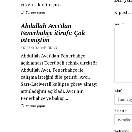
çekerek kulüp için...
E-posta a
Yorum yapın
Abdullah Avcı’dan
Yorum
Fenerbahçe itirafı: Çok
istemiştim
EDITOR TARAFINDAN
Abdullah Avcı'dan Fenerbahçe
açıklaması Tecrübeli teknik direktör
Abdullah Avcı, Fenerbahçe ile
çalışma isteğini dile getirdi. Avcı,
Sarı-Lacivertli kulüpte görev almayı
arzuladığını açıkladı. Avcı'nın
İsim*
Fenerbahçe'ye bakışı...
Yorum yapın
E-Posta*
Websitesi