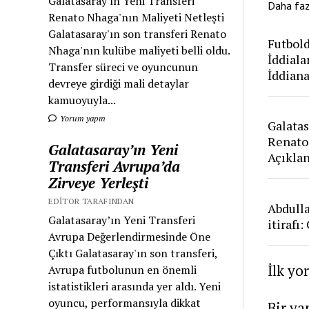
Galatasaray'ın Yeni Transferi
Daha fa
Renato Nhaga'nın Maliyeti Netleşti
Galatasaray'ın son transferi Renato
Futbold
Nhaga'nın kulübe maliyeti belli oldu.
İddiala
Transfer süreci ve oyuncunun
İddian
devreye girdiği mali detaylar
kamuoyuyla...
Yorum yapın
Galatas
Renato
Galatasaray’ın Yeni
Açıkla
Transferi Avrupa’da
Zirveye Yerleşti
EDITOR TARAFINDAN
Abdull
Galatasaray’ın Yeni Transferi
itirafı
Avrupa Değerlendirmesinde Öne
Çıktı Galatasaray'ın son transferi,
İlk yo
Avrupa futbolunun en önemli
istatistikleri arasında yer aldı. Yeni
oyuncu, performansıyla dikkat
Bir ya