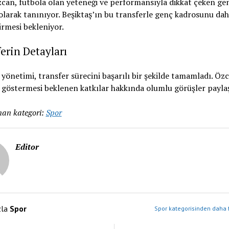
can, futbola olan yeteneği ve performansıyla dikkat çeken gen
larak tanınıyor. Beşiktaş’ın bu transferle genç kadrosunu dah
rmesi bekleniyor.
erin Detayları
 yönetimi, transfer sürecini başarılı bir şekilde tamamladı. Öz
göstermesi beklenen katkılar hakkında olumlu görüşler paylaş
an kategori:
Spor
Editor
zla
Spor
Spor kategorisinden daha f