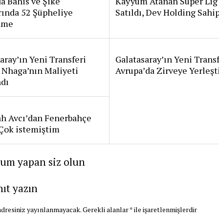
a Bahis ve Şike
Kayyum Atanan Süper Lig
rında 52 Şüpheliye
Satıldı, Dev Holding Sahi
ame
aray’ın Yeni Transferi
Galatasaray’ın Yeni Transf
 Nhaga’nın Maliyeti
Avrupa’da Zirveye Yerleşt
ndı
ah Avcı’dan Fenerbahçe
: Çok istemiştim
rum yapan siz olun
nıt yazın
dresiniz yayınlanmayacak.
Gerekli alanlar
*
ile işaretlenmişlerdir