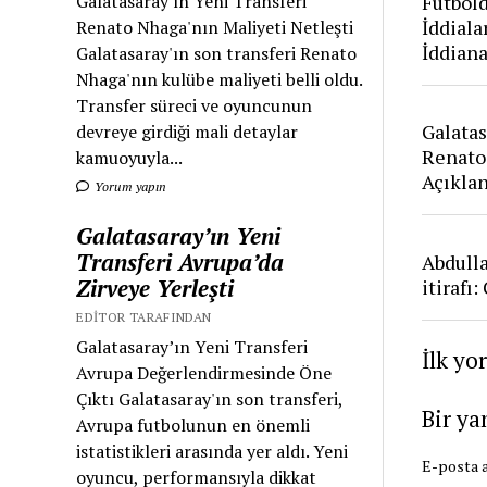
Futbold
Galatasaray'ın Yeni Transferi
İddiala
Renato Nhaga'nın Maliyeti Netleşti
İddian
Galatasaray'ın son transferi Renato
Nhaga'nın kulübe maliyeti belli oldu.
Transfer süreci ve oyuncunun
Galatas
devreye girdiği mali detaylar
Renato
kamuoyuyla...
Açıkla
Yorum yapın
Galatasaray’ın Yeni
Transferi Avrupa’da
Abdull
Zirveye Yerleşti
itirafı
EDITOR TARAFINDAN
Galatasaray’ın Yeni Transferi
İlk yo
Avrupa Değerlendirmesinde Öne
Çıktı Galatasaray'ın son transferi,
Bir ya
Avrupa futbolunun en önemli
istatistikleri arasında yer aldı. Yeni
E-posta a
oyuncu, performansıyla dikkat