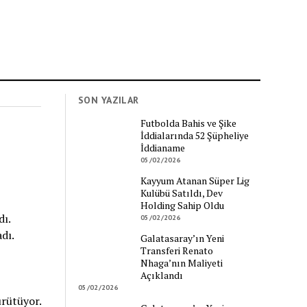
SON YAZILAR
Futbolda Bahis ve Şike
İddialarında 52 Şüpheliye
İddianame
05/02/2026
Kayyum Atanan Süper Lig
Kulübü Satıldı, Dev
Holding Sahip Oldu
dı.
05/02/2026
dı.
Galatasaray’ın Yeni
Transferi Renato
Nhaga’nın Maliyeti
Açıklandı
05/02/2026
ürütüyor.