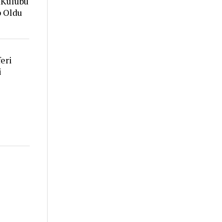
 Kulübü
p Oldu
eri
i