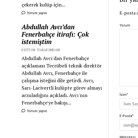
çekerek kulüp için...
E-posta a
Yorum yapın
Abdullah Avcı’dan
Yorum
Fenerbahçe itirafı: Çok
istemiştim
EDITOR TARAFINDAN
Abdullah Avcı'dan Fenerbahçe
açıklaması Tecrübeli teknik direktör
Abdullah Avcı, Fenerbahçe ile
çalışma isteğini dile getirdi. Avcı,
Sarı-Lacivertli kulüpte görev almayı
arzuladığını açıkladı. Avcı'nın
İsim*
Fenerbahçe'ye bakışı...
Yorum yapın
E-Posta*
Websitesi