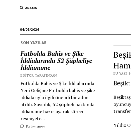
ARAMA
04/08/2026
SON YAZILAR
Beşi
Futbolda Bahis ve Şike
İddialarında 52 Şüpheliye
Ham
İddianame
BU YAZI 1
EDITOR TARAFINDAN
Beşikt
Futbolda Bahis ve Şike İddialarında
Yeni Gelişme Futbolda bahis ve şike
Beşiktaş
iddialarıyla ilgili önemli bir adım
oyuncuyu
atıldı. Savcılık, 52 şüpheli hakkında
transfer
iddianame hazırlayarak süreci
resmiyete...
Yıldız 
Yorum yapın