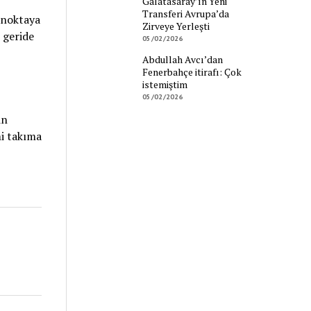
Galatasaray’ın Yeni
Transferi Avrupa’da
 noktaya
Zirveye Yerleşti
 geride
05/02/2026
Abdullah Avcı’dan
Fenerbahçe itirafı: Çok
istemiştim
05/02/2026
in
mi takıma