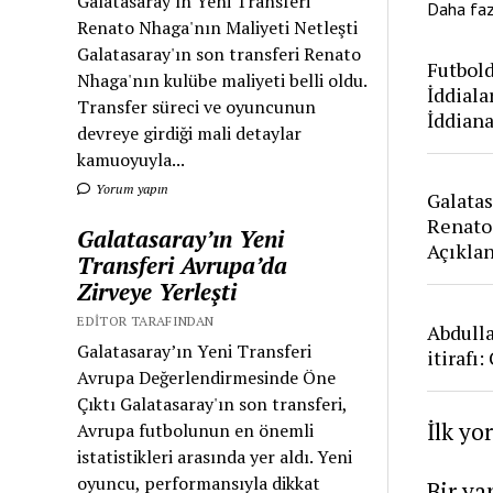
Galatasaray'ın Yeni Transferi
Daha fa
Renato Nhaga'nın Maliyeti Netleşti
Galatasaray'ın son transferi Renato
Futbold
Nhaga'nın kulübe maliyeti belli oldu.
İddiala
Transfer süreci ve oyuncunun
İddian
devreye girdiği mali detaylar
kamuoyuyla...
Yorum yapın
Galatas
Renato
Galatasaray’ın Yeni
Açıkla
Transferi Avrupa’da
Zirveye Yerleşti
EDITOR TARAFINDAN
Abdull
Galatasaray’ın Yeni Transferi
itirafı
Avrupa Değerlendirmesinde Öne
Çıktı Galatasaray'ın son transferi,
İlk yo
Avrupa futbolunun en önemli
istatistikleri arasında yer aldı. Yeni
oyuncu, performansıyla dikkat
Bir ya