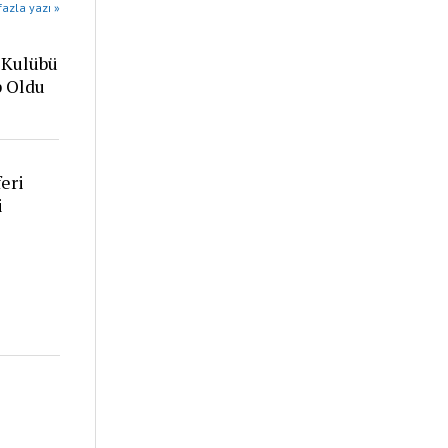
azla yazı »
 Kulübü
p Oldu
eri
i