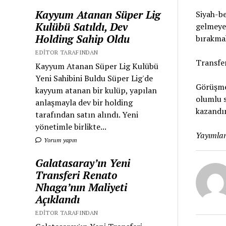
Kayyum Atanan Süper Lig
Siyah-be
Kulübü Satıldı, Dev
gelmeye 
Holding Sahip Oldu
bırakmak
EDITOR TARAFINDAN
Transfer
Kayyum Atanan Süper Lig Kulübü
Yeni Sahibini Buldu Süper Lig'de
Görüşmel
kayyum atanan bir kulüp, yapılan
olumlu s
anlaşmayla dev bir holding
kazandır
tarafından satın alındı. Yeni
yönetimle birlikte...
Yayımlan
Yorum yapın
Galatasaray’ın Yeni
Transferi Renato
Nhaga’nın Maliyeti
Açıklandı
EDITOR TARAFINDAN