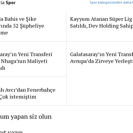
zla
Spor
Spor kategorisinden daha f
a Bahis ve Şike
Kayyum Atanan Süper Lig
rında 52 Şüpheliye
Satıldı, Dev Holding Sahi
ame
aray’ın Yeni Transferi
Galatasaray’ın Yeni Transf
 Nhaga’nın Maliyeti
Avrupa’da Zirveye Yerleşt
ndı
ah Avcı’dan Fenerbahçe
: Çok istemiştim
rum yapan siz olun
nıt yazın