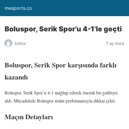
mesports.co
Boluspor, Serik Spor’u 4-1’le geçti
Editor
7 ay önce
Boluspor, Serik Spor karşısında farklı
kazandı
Boluspor, Serik Spor’u 4-1 mağlup ederek önemli bir galibiyet
aldı. Mücadelede Boluspor üstün performansıyla dikkat çekti.
Maçın Detayları