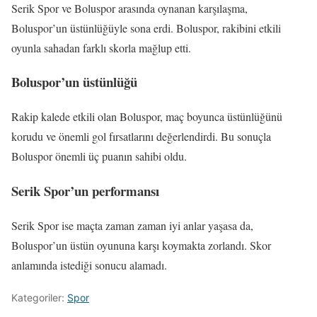
Serik Spor ve Boluspor arasında oynanan karşılaşma,
Boluspor’un üstünlüğüyle sona erdi. Boluspor, rakibini etkili
oyunla sahadan farklı skorla mağlup etti.
Boluspor’un üstünlüğü
Rakip kalede etkili olan Boluspor, maç boyunca üstünlüğünü
korudu ve önemli gol fırsatlarını değerlendirdi. Bu sonuçla
Boluspor önemli üç puanın sahibi oldu.
Serik Spor’un performansı
Serik Spor ise maçta zaman zaman iyi anlar yaşasa da,
Boluspor’un üstün oyununa karşı koymakta zorlandı. Skor
anlamında istediği sonucu alamadı.
Kategoriler:
Spor