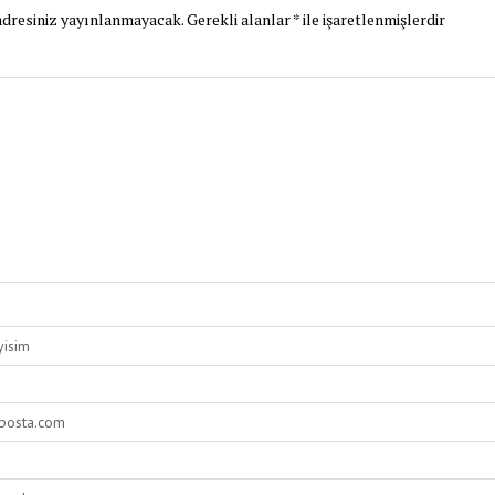
dresiniz yayınlanmayacak.
Gerekli alanlar
*
ile işaretlenmişlerdir