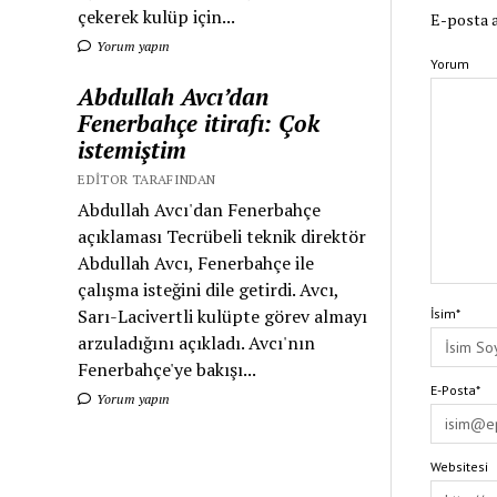
çekerek kulüp için...
E-posta a
Yorum yapın
Yorum
Abdullah Avcı’dan
Fenerbahçe itirafı: Çok
istemiştim
EDITOR TARAFINDAN
Abdullah Avcı'dan Fenerbahçe
açıklaması Tecrübeli teknik direktör
Abdullah Avcı, Fenerbahçe ile
çalışma isteğini dile getirdi. Avcı,
Sarı-Lacivertli kulüpte görev almayı
İsim*
arzuladığını açıkladı. Avcı'nın
Fenerbahçe'ye bakışı...
E-Posta*
Yorum yapın
Websitesi