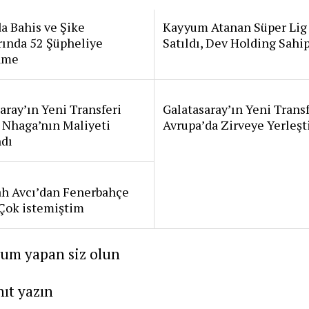
a Bahis ve Şike
Kayyum Atanan Süper Lig
rında 52 Şüpheliye
Satıldı, Dev Holding Sahi
ame
aray’ın Yeni Transferi
Galatasaray’ın Yeni Transf
 Nhaga’nın Maliyeti
Avrupa’da Zirveye Yerleşt
ndı
ah Avcı’dan Fenerbahçe
: Çok istemiştim
rum yapan siz olun
nıt yazın