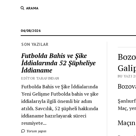
ARAMA
04/08/2026
SON YAZILAR
Bozo
Futbolda Bahis ve Şike
İddialarında 52 Şüpheliye
Gali
İddianame
BU YAZI 2
EDITOR TARAFINDAN
Bozova
Futbolda Bahis ve Şike İddialarında
Yeni Gelişme Futbolda bahis ve şike
Şanlıurf
iddialarıyla ilgili önemli bir adım
Maç, yer
atıldı. Savcılık, 52 şüpheli hakkında
iddianame hazırlayarak süreci
Maçın 
resmiyete...
Yorum yapın