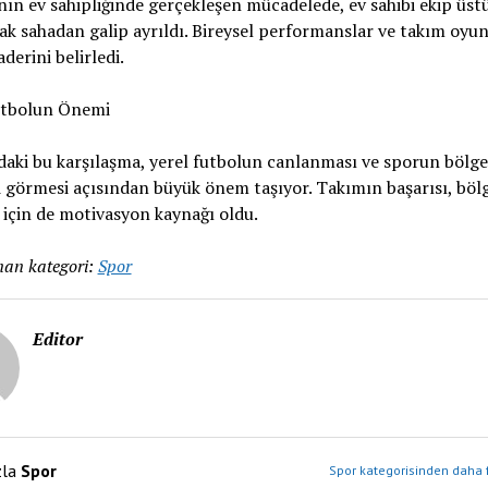
ın ev sahipliğinde gerçekleşen mücadelede, ev sahibi ekip üst
ak sahadan galip ayrıldı. Bireysel performanslar ve takım oyun
derini belirledi.
utbolun Önemi
aki bu karşılaşma, yerel futbolun canlanması ve sporun bölg
gi görmesi açısından büyük önem taşıyor. Takımın başarısı, böl
 için de motivasyon kaynağı oldu.
an kategori:
Spor
Editor
zla
Spor
Spor kategorisinden daha f