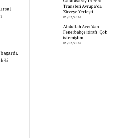
Galatasaray’ın Yeni
Transferi Avrupa’da
fırsat
Zirveye Yerleşti
ı
05/02/2026
Abdullah Avcı’dan
Fenerbahçe itirafı: Çok
istemiştim
05/02/2026
 başardı.
deki