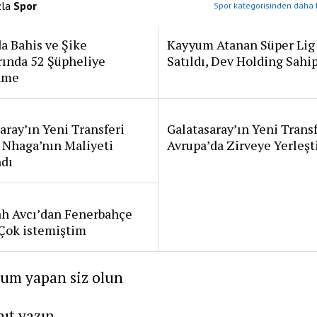
zla
Spor
Spor kategorisinden daha f
a Bahis ve Şike
Kayyum Atanan Süper Lig
rında 52 Şüpheliye
Satıldı, Dev Holding Sahi
ame
aray’ın Yeni Transferi
Galatasaray’ın Yeni Transf
 Nhaga’nın Maliyeti
Avrupa’da Zirveye Yerleşt
ndı
ah Avcı’dan Fenerbahçe
: Çok istemiştim
rum yapan siz olun
nıt yazın