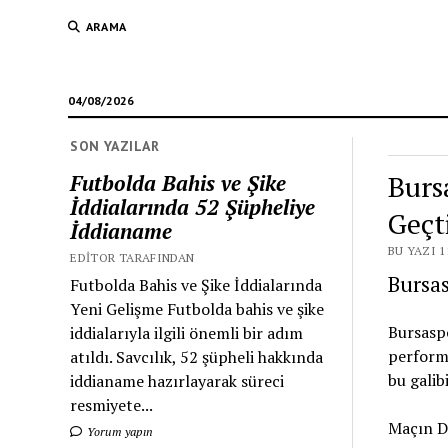
ARAMA
04/08/2026
SON YAZILAR
Burs
Futbolda Bahis ve Şike
İddialarında 52 Şüpheliye
Geçt
İddianame
BU YAZI 1
EDITOR TARAFINDAN
Bursas
Futbolda Bahis ve Şike İddialarında
Yeni Gelişme Futbolda bahis ve şike
Bursaspo
iddialarıyla ilgili önemli bir adım
performa
atıldı. Savcılık, 52 şüpheli hakkında
bu galib
iddianame hazırlayarak süreci
resmiyete...
Maçın D
Yorum yapın