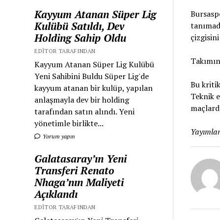
Kayyum Atanan Süper Lig
Bursaspo
Kulübü Satıldı, Dev
tanımadı
Holding Sahip Oldu
çizgisin
EDITOR TARAFINDAN
Takımın
Kayyum Atanan Süper Lig Kulübü
Yeni Sahibini Buldu Süper Lig'de
Bu kriti
kayyum atanan bir kulüp, yapılan
Teknik 
anlaşmayla dev bir holding
maçlarda
tarafından satın alındı. Yeni
yönetimle birlikte...
Yayımlan
Yorum yapın
Galatasaray’ın Yeni
Transferi Renato
Nhaga’nın Maliyeti
Açıklandı
EDITOR TARAFINDAN