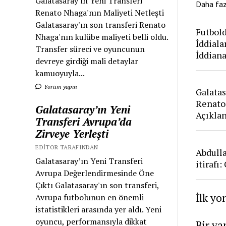
Galatasaray'ın Yeni Transferi
Daha fa
Renato Nhaga'nın Maliyeti Netleşti
Galatasaray'ın son transferi Renato
Futbold
Nhaga'nın kulübe maliyeti belli oldu.
İddiala
Transfer süreci ve oyuncunun
İddian
devreye girdiği mali detaylar
kamuoyuyla...
Yorum yapın
Galatas
Renato
Galatasaray’ın Yeni
Açıkla
Transferi Avrupa’da
Zirveye Yerleşti
EDITOR TARAFINDAN
Abdull
Galatasaray’ın Yeni Transferi
itirafı
Avrupa Değerlendirmesinde Öne
Çıktı Galatasaray'ın son transferi,
İlk yo
Avrupa futbolunun en önemli
istatistikleri arasında yer aldı. Yeni
oyuncu, performansıyla dikkat
Bir ya