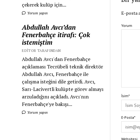
çekerek kulüp için...
E-posta a
Yorum yapın
Abdullah Avcı’dan
Yorum
Fenerbahçe itirafı: Çok
istemiştim
EDITOR TARAFINDAN
Abdullah Avcı'dan Fenerbahçe
açıklaması Tecrübeli teknik direktör
Abdullah Avcı, Fenerbahçe ile
çalışma isteğini dile getirdi. Avcı,
Sarı-Lacivertli kulüpte görev almayı
arzuladığını açıkladı. Avcı'nın
İsim*
Fenerbahçe'ye bakışı...
Yorum yapın
E-Posta*
Websitesi