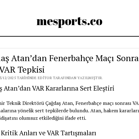
mesports.co
aş Atan’dan Fenerbahçe Maçı Sonra
 VAR Tepkisi
5/12/2025 TARIHINDE EDITOR TARAFINDAN YAZILMIŞTIR.
 Atan’dan VAR Kararlarına Sert Eleştiri
hir Teknik Direktörü Çağdaş Atan, Fenerbahçe maçı sonrası V
larına yönelik sert tepkilerde bulundu. Atan, hakem kararlar
dişatını olumsuz etkilediğini ifade etti.
Kritik Anları ve VAR Tartışmaları