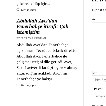
çekerek kulüp için...
E-posta a
Yorum yapın
Abdullah Avcı’dan
Yorum
Fenerbahçe itirafı: Çok
istemiştim
EDITOR TARAFINDAN
Abdullah Avcı'dan Fenerbahçe
açıklaması Tecrübeli teknik direktör
Abdullah Avcı, Fenerbahçe ile
çalışma isteğini dile getirdi. Avcı,
Sarı-Lacivertli kulüpte görev almayı
arzuladığını açıkladı. Avcı'nın
İsim*
Fenerbahçe'ye bakışı...
Yorum yapın
E-Posta*
Websitesi