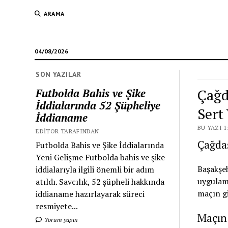
ARAMA
04/08/2026
SON YAZILAR
Çağd
Futbolda Bahis ve Şike
İddialarında 52 Şüpheliye
Sert
İddianame
BU YAZI 1
EDITOR TARAFINDAN
Çağdaş
Futbolda Bahis ve Şike İddialarında
Yeni Gelişme Futbolda bahis ve şike
Başakşe
iddialarıyla ilgili önemli bir adım
uygulama
atıldı. Savcılık, 52 şüpheli hakkında
maçın gi
iddianame hazırlayarak süreci
resmiyete...
Maçın 
Yorum yapın