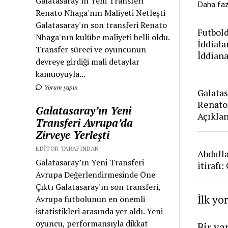
Galatasaray'ın Yeni Transferi
Daha fa
Renato Nhaga'nın Maliyeti Netleşti
Galatasaray'ın son transferi Renato
Futbold
Nhaga'nın kulübe maliyeti belli oldu.
İddiala
Transfer süreci ve oyuncunun
İddian
devreye girdiği mali detaylar
kamuoyuyla...
Yorum yapın
Galatas
Renato
Galatasaray’ın Yeni
Açıkla
Transferi Avrupa’da
Zirveye Yerleşti
EDITOR TARAFINDAN
Abdull
Galatasaray’ın Yeni Transferi
itirafı
Avrupa Değerlendirmesinde Öne
Çıktı Galatasaray'ın son transferi,
İlk yo
Avrupa futbolunun en önemli
istatistikleri arasında yer aldı. Yeni
oyuncu, performansıyla dikkat
Bir ya