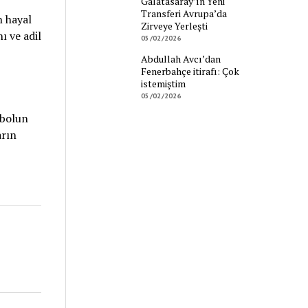
Galatasaray’ın Yeni
Transferi Avrupa’da
n hayal
Zirveye Yerleşti
ı ve adil
05/02/2026
Abdullah Avcı’dan
Fenerbahçe itirafı: Çok
istemiştim
05/02/2026
tbolun
arın