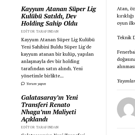
Kayyum Atanan Süper Lig
Atan, öz
Kulübü Satıldı, Dev
kırıklığ
Holding Sahip Oldu
oyun ilk
EDITOR TARAFINDAN
Teknik 
Kayyum Atanan Süper Lig Kulübü
Yeni Sahibini Buldu Süper Lig'de
Fenerba
kayyum atanan bir kulüp, yapılan
doğasına
anlaşmayla dev bir holding
alınması
tarafından satın alındı. Yeni
yönetimle birlikte...
Yayımlan
Yorum yapın
Galatasaray’ın Yeni
Transferi Renato
Nhaga’nın Maliyeti
Açıklandı
EDITOR TARAFINDAN