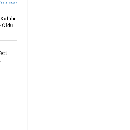
azla yazı »
 Kulübü
p Oldu
eri
i