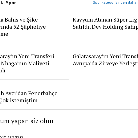
zla
Spor
Spor kategorisinden daha f
a Bahis ve Şike
Kayyum Atanan Süper Lig
rında 52 Şüpheliye
Satıldı, Dev Holding Sahi
ame
aray’ın Yeni Transferi
Galatasaray’ın Yeni Transf
 Nhaga’nın Maliyeti
Avrupa’da Zirveye Yerleşt
ndı
ah Avcı’dan Fenerbahçe
: Çok istemiştim
rum yapan siz olun
nıt yazın