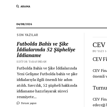
ARAMA
04/08/2026
SON YAZILAR
CEV 
Futbolda Bahis ve Şike
İddialarında 52 Şüpheliye
BU YAZI 1
İddianame
CEV Fi
EDITOR TARAFINDAN
Futbolda Bahis ve Şike İddialarında
CEV Fina
Yeni Gelişme Futbolda bahis ve şike
önemli v
iddialarıyla ilgili önemli bir adım
atıldı. Savcılık, 52 şüpheli hakkında
Turnu
iddianame hazırlayarak süreci
resmiyete...
CEV Fina
Yorum yapın
edeceği 