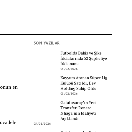
SON YAZILAR
Futbolda Bahis ve Şike
İddialarında 52 Şüpheliye
İddianame
05/02/2026
Kayyum Atanan Süper Lig
Kulübü Satıldı, Dev
ezonun en
Holding Sahip Oldu
05/02/2026
Galatasaray’ın Yeni
Transferi Renato
Nhaga’nın Maliyeti
Açıklandı
mücadele
05/02/2026