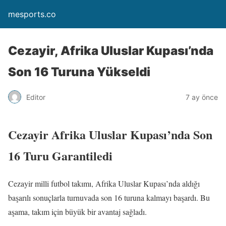
mesports.co
Cezayir, Afrika Uluslar Kupası’nda
Son 16 Turuna Yükseldi
Editor
7 ay önce
Cezayir Afrika Uluslar Kupası’nda Son
16 Turu Garantiledi
Cezayir milli futbol takımı, Afrika Uluslar Kupası’nda aldığı
başarılı sonuçlarla turnuvada son 16 turuna kalmayı başardı. Bu
aşama, takım için büyük bir avantaj sağladı.