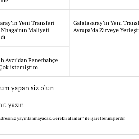
aray’ın Yeni Transferi
Galatasaray’ın Yeni Transf
 Nhaga’nın Maliyeti
Avrupa’da Zirveye Yerleşt
ndı
ah Avcı’dan Fenerbahçe
: Çok istemiştim
rum yapan siz olun
nıt yazın
dresiniz yayınlanmayacak.
Gerekli alanlar
*
ile işaretlenmişlerdir