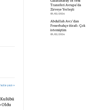
Galatasaray’ın Yeni
Transferi Avrupa’da
Zirveye Yerleşti
05/02/2026
Abdullah Avcı’dan
Fenerbahçe itirafı: Çok
istemiştim
05/02/2026
azla yazı »
 Kulübü
p Oldu