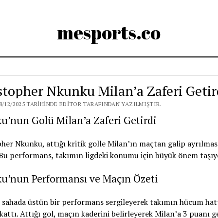
mesports.co
stopher Nkunku Milan’a Zaferi Getir
8/12/2025 TARIHINDE EDITOR TARAFINDAN YAZILMIŞTIR.
’nun Golü Milan’a Zaferi Getirdi
her Nkunku, attığı kritik golle Milan’ın maçtan galip ayrılmas
 Bu performans, takımın ligdeki konumu için büyük önem taşıy
u’nun Performansı ve Maçın Özeti
 sahada üstün bir performans sergileyerek takımın hücum hat
kattı. Attığı gol, maçın kaderini belirleyerek Milan’a 3 puanı ge