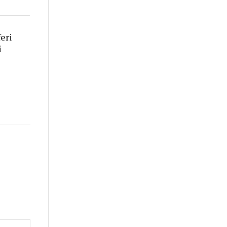
eri
i