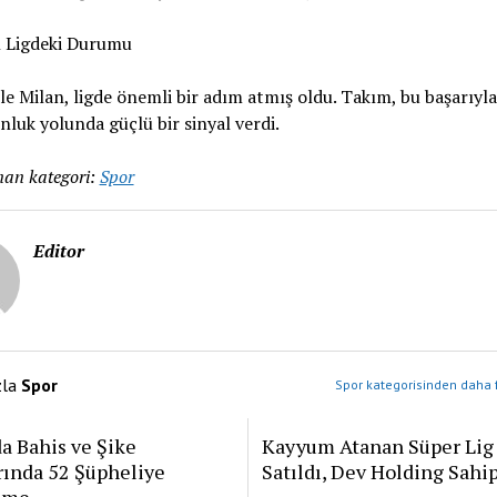
n Ligdeki Durumu
le Milan, ligde önemli bir adım atmış oldu. Takım, bu başarıyla
luk yolunda güçlü bir sinyal verdi.
an kategori:
Spor
Editor
zla
Spor
Spor kategorisinden daha f
a Bahis ve Şike
Kayyum Atanan Süper Lig
rında 52 Şüpheliye
Satıldı, Dev Holding Sahi
ame