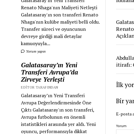
Galatasaray'ın Yeni Transferi
Renato Nhaga'nın Maliyeti Netleşti
Galatasaray'ın son transferi Renato
Galatas
Nhaga'nın kulübe maliyeti belli oldu.
Renato
Transfer süreci ve oyuncunun
Açıkla
devreye girdiği mali detaylar
kamuoyuyla...
Yorum yapın
Abdull
Galatasaray’ın Yeni
itirafı
Transferi Avrupa’da
Zirveye Yerleşti
İlk yo
EDITOR TARAFINDAN
Galatasaray’ın Yeni Transferi
Bir ya
Avrupa Değerlendirmesinde Öne
Çıktı Galatasaray'ın son transferi,
E-posta a
Avrupa futbolunun en önemli
istatistikleri arasında yer aldı. Yeni
Yorum
oyuncu, performansıyla dikkat