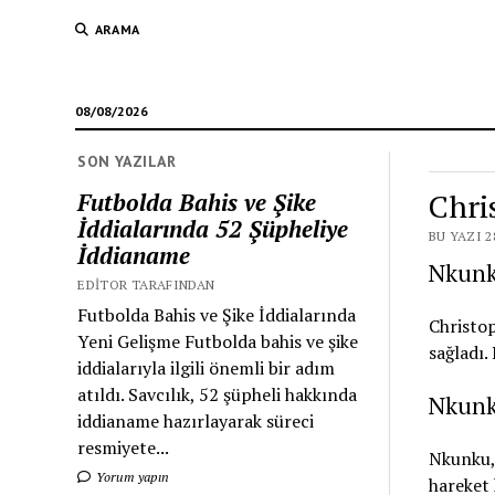
ARAMA
08/08/2026
SON YAZILAR
Chri
Futbolda Bahis ve Şike
İddialarında 52 Şüpheliye
BU YAZI 2
İddianame
Nkunku
EDITOR TARAFINDAN
Futbolda Bahis ve Şike İddialarında
Christop
Yeni Gelişme Futbolda bahis ve şike
sağladı.
iddialarıyla ilgili önemli bir adım
atıldı. Savcılık, 52 şüpheli hakkında
Nkunk
iddianame hazırlayarak süreci
resmiyete...
Nkunku,
Yorum yapın
hareket 