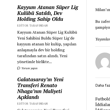
Kayyum Atanan Süper Lig
Milan’ı
Kulübü Satıldı, Dev
Holding Sahip Oldu
Bu zafer
EDITOR TARAFINDAN
şampiyon
Kayyum Atanan Süper Lig Kulübü
Yeni Sahibini Buldu Süper Lig'de
Yayımlan
kayyum atanan bir kulüp, yapılan
anlaşmayla dev bir holding
tarafından satın alındı. Yeni
yönetimle birlikte...
Yorum yapın
Galatasaray’ın Yeni
Transferi Renato
Daha fa
Nhaga’nın Maliyeti
Açıklandı
Futbold
İddiala
EDITOR TARAFINDAN
İddian