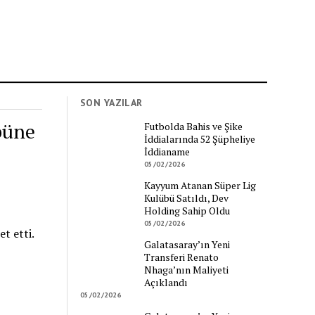
SON YAZILAR
büne
Futbolda Bahis ve Şike
İddialarında 52 Şüpheliye
İddianame
05/02/2026
Kayyum Atanan Süper Lig
Kulübü Satıldı, Dev
Holding Sahip Oldu
05/02/2026
t etti.
Galatasaray’ın Yeni
Transferi Renato
Nhaga’nın Maliyeti
Açıklandı
05/02/2026