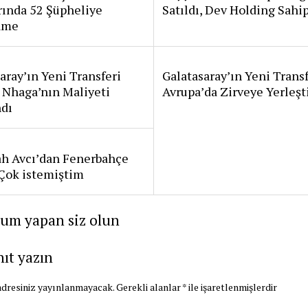
rında 52 Şüpheliye
Satıldı, Dev Holding Sahi
ame
aray’ın Yeni Transferi
Galatasaray’ın Yeni Transf
 Nhaga’nın Maliyeti
Avrupa’da Zirveye Yerleşt
ndı
ah Avcı’dan Fenerbahçe
: Çok istemiştim
rum yapan siz olun
nıt yazın
dresiniz yayınlanmayacak.
Gerekli alanlar
*
ile işaretlenmişlerdir