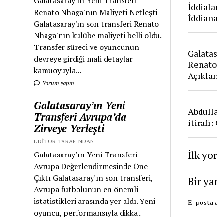
Galatasaray'ın Yeni Transferi
İddiala
Renato Nhaga'nın Maliyeti Netleşti
İddian
Galatasaray'ın son transferi Renato
Nhaga'nın kulübe maliyeti belli oldu.
Transfer süreci ve oyuncunun
Galatas
devreye girdiği mali detaylar
Renato
kamuoyuyla...
Açıkla
Yorum yapın
Galatasaray’ın Yeni
Abdull
Transferi Avrupa’da
itirafı
Zirveye Yerleşti
EDITOR TARAFINDAN
İlk yo
Galatasaray’ın Yeni Transferi
Avrupa Değerlendirmesinde Öne
Çıktı Galatasaray'ın son transferi,
Bir ya
Avrupa futbolunun en önemli
istatistikleri arasında yer aldı. Yeni
E-posta a
oyuncu, performansıyla dikkat