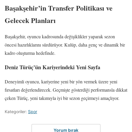
Başakşehir’in Transfer Politikası ve
Gelecek Planları
Başakşehir, oyuncu kadrosunda değişiklikler yaparak sezon
öncesi hazırlıklarını sürdürüyor. Kulüp, daha genç ve dinamik bir
kadro oluşturma hedefinde.
Deniz Türüç’ün Kariyerindeki Yeni Sayfa
Deneyimli oyuncu, kariyerine yeni bir yön vermek üzere yeni
fırsatları değerlendirecek. Geçmişte gösterdiği performansla dikkat
çeken Türüç, yeni takımıyla iyi bir sezon geçirmeyi amaçlıyor.
Kategoriler:
Spor
Yorum bırak