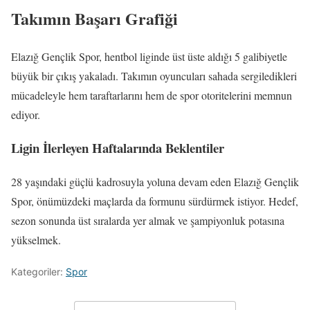
Takımın Başarı Grafiği
Elazığ Gençlik Spor, hentbol liginde üst üste aldığı 5 galibiyetle
büyük bir çıkış yakaladı. Takımın oyuncuları sahada sergiledikleri
mücadeleyle hem taraftarlarını hem de spor otoritelerini memnun
ediyor.
Ligin İlerleyen Haftalarında Beklentiler
28 yaşındaki güçlü kadrosuyla yoluna devam eden Elazığ Gençlik
Spor, önümüzdeki maçlarda da formunu sürdürmek istiyor. Hedef,
sezon sonunda üst sıralarda yer almak ve şampiyonluk potasına
yükselmek.
Kategoriler:
Spor