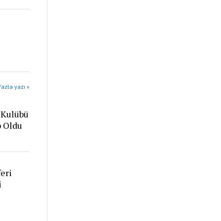
azla yazı »
 Kulübü
p Oldu
eri
i