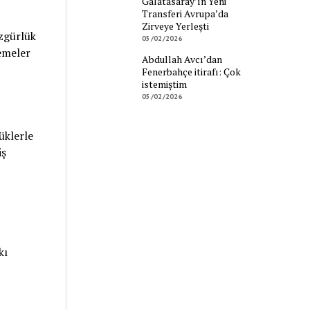
Galatasaray’ın Yeni
Transferi Avrupa’da
Zirveye Yerleşti
zgürlük
05/02/2026
emeler
Abdullah Avcı’dan
Fenerbahçe itirafı: Çok
istemiştim
05/02/2026
üklerle
iş
kı