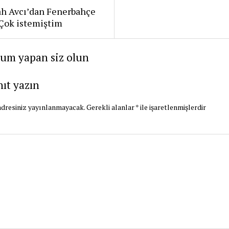
ah Avcı’dan Fenerbahçe
: Çok istemiştim
rum yapan siz olun
nıt yazın
dresiniz yayınlanmayacak.
Gerekli alanlar
*
ile işaretlenmişlerdir