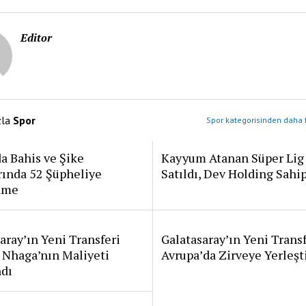
Editor
zla
Spor
Spor kategorisinden daha f
a Bahis ve Şike
Kayyum Atanan Süper Lig
rında 52 Şüpheliye
Satıldı, Dev Holding Sahi
ame
aray’ın Yeni Transferi
Galatasaray’ın Yeni Transf
 Nhaga’nın Maliyeti
Avrupa’da Zirveye Yerleşt
ndı