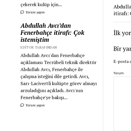
çekerek kulüp için...
Abdull
itirafı
Yorum yapın
Abdullah Avcı’dan
Fenerbahçe itirafı: Çok
İlk yo
istemiştim
Bir ya
EDITOR TARAFINDAN
Abdullah Avcı'dan Fenerbahçe
E-posta a
açıklaması Tecrübeli teknik direktör
Abdullah Avcı, Fenerbahçe ile
Yorum
çalışma isteğini dile getirdi. Avcı,
Sarı-Lacivertli kulüpte görev almayı
arzuladığını açıkladı. Avcı'nın
Fenerbahçe'ye bakışı...
Yorum yapın