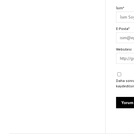
İsim*
E-Posta*
Websitesi
Daha sonra
kaydedilsi