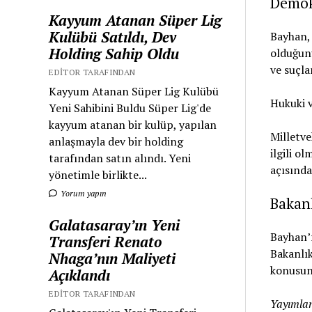
Demok
Kayyum Atanan Süper Lig
Kulübü Satıldı, Dev
Bayhan, 
Holding Sahip Oldu
olduğun
ve suçla
EDITOR TARAFINDAN
Kayyum Atanan Süper Lig Kulübü
Hukuki v
Yeni Sahibini Buldu Süper Lig'de
kayyum atanan bir kulüp, yapılan
Milletve
anlaşmayla dev bir holding
ilgili o
tarafından satın alındı. Yeni
açısında
yönetimle birlikte...
Yorum yapın
Bakan
Galatasaray’ın Yeni
Bayhan’ı
Transferi Renato
Bakanlık
Nhaga’nın Maliyeti
konusund
Açıklandı
EDITOR TARAFINDAN
Yayımlan