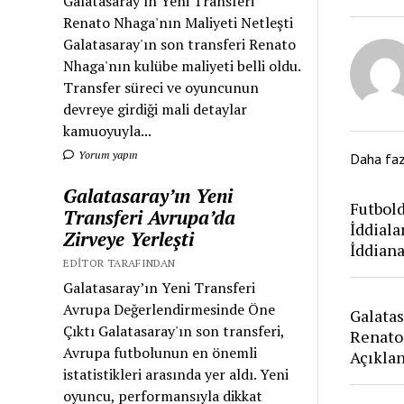
Galatasaray'ın Yeni Transferi
Renato Nhaga'nın Maliyeti Netleşti
Galatasaray'ın son transferi Renato
Nhaga'nın kulübe maliyeti belli oldu.
Transfer süreci ve oyuncunun
devreye girdiği mali detaylar
kamuoyuyla...
Yorum yapın
Daha fa
Galatasaray’ın Yeni
Futbold
Transferi Avrupa’da
İddiala
Zirveye Yerleşti
İddian
EDITOR TARAFINDAN
Galatasaray’ın Yeni Transferi
Avrupa Değerlendirmesinde Öne
Galatas
Çıktı Galatasaray'ın son transferi,
Renato
Avrupa futbolunun en önemli
Açıkla
istatistikleri arasında yer aldı. Yeni
oyuncu, performansıyla dikkat