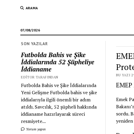
ARAMA
07/08/2026
SON YAZILAR
EMEP
Futbolda Bahis ve Şike
İddialarında 52 Şüpheliye
Prot
İddianame
BU YAZI 2
EDITOR TARAFINDAN
EMEP M
Futbolda Bahis ve Şike İddialarında
Yeni Gelişme Futbolda bahis ve şike
Emek Par
iddialarıyla ilgili önemli bir adım
Bakanı’n
atıldı. Savcılık, 52 şüpheli hakkında
sordu. B
iddianame hazırlayarak süreci
yeniden
resmiyete...
Yorum yapın