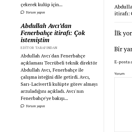
çekerek kulüp için...
Abdull
itirafı
Yorum yapın
Abdullah Avcı’dan
Fenerbahçe itirafı: Çok
İlk yo
istemiştim
Bir ya
EDITOR TARAFINDAN
Abdullah Avcı'dan Fenerbahçe
E-posta a
açıklaması Tecrübeli teknik direktör
Abdullah Avcı, Fenerbahçe ile
Yorum
çalışma isteğini dile getirdi. Avcı,
Sarı-Lacivertli kulüpte görev almayı
arzuladığını açıkladı. Avcı'nın
Fenerbahçe'ye bakışı...
Yorum yapın