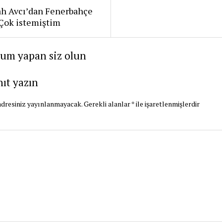
ah Avcı’dan Fenerbahçe
: Çok istemiştim
rum yapan siz olun
nıt yazın
dresiniz yayınlanmayacak.
Gerekli alanlar
*
ile işaretlenmişlerdir