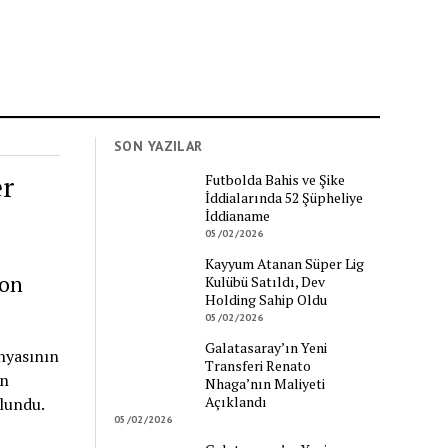
SON YAZILAR
er
Futbolda Bahis ve Şike
İddialarında 52 Şüpheliye
İddianame
05/02/2026
Kayyum Atanan Süper Lig
Son
Kulübü Satıldı, Dev
Holding Sahip Oldu
05/02/2026
Galatasaray’ın Yeni
ünyasının
Transferi Renato
ün
Nhaga’nın Maliyeti
Açıklandı
ulundu.
05/02/2026