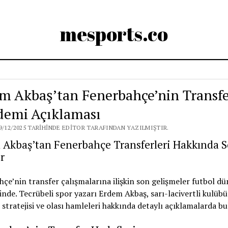
mesports.co
m Akbaş’tan Fenerbahçe’nin Transf
emi Açıklaması
9/12/2025 TARIHINDE EDITOR TARAFINDAN YAZILMIŞTIR.
 Akbaş’tan Fenerbahçe Transferleri Hakkında 
r
çe’nin transfer çalışmalarına ilişkin son gelişmeler futbol d
de. Tecrübeli spor yazarı Erdem Akbaş, sarı-lacivertli kulüb
 stratejisi ve olası hamleleri hakkında detaylı açıklamalarda b