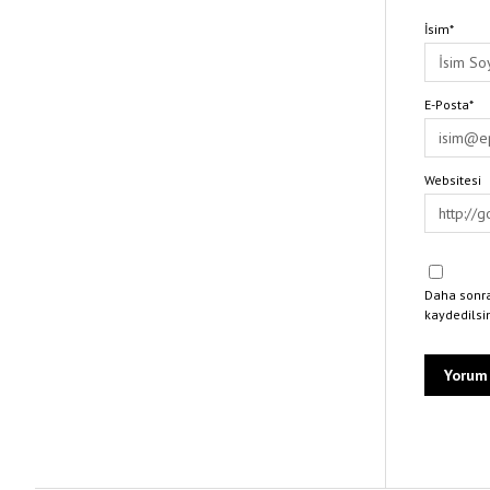
İsim*
E-Posta*
Websitesi
Daha sonra
kaydedilsi