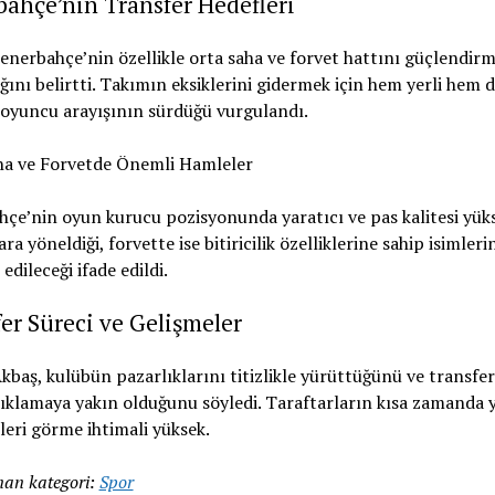
ahçe’nin Transfer Hedefleri
enerbahçe’nin özellikle orta saha ve forvet hattını güçlendirm
ğını belirtti. Takımın eksiklerini gidermek için hem yerli hem 
oyuncu arayışının sürdüğü vurgulandı.
ha ve Forvetde Önemli Hamleler
çe’nin oyun kurucu pozisyonunda yaratıcı ve pas kalitesi yük
ra yöneldiği, forvette ise bitiricilik özelliklerine sahip isimleri
edileceği ifade edildi.
er Süreci ve Gelişmeler
baş, kulübün pazarlıklarını titizlikle yürüttüğünü ve transfer
ıklamaya yakın olduğunu söyledi. Taraftarların kısa zamanda 
leri görme ihtimali yüksek.
an kategori:
Spor