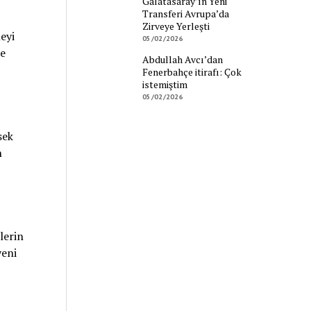
Galatasaray’ın Yeni
Transferi Avrupa’da
Zirveye Yerleşti
eyi
05/02/2026
de
Abdullah Avcı’dan
Fenerbahçe itirafı: Çok
istemiştim
05/02/2026
sek
n
lerin
yeni