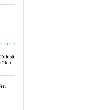
azla yazı »
 Kulübü
p Oldu
eri
i