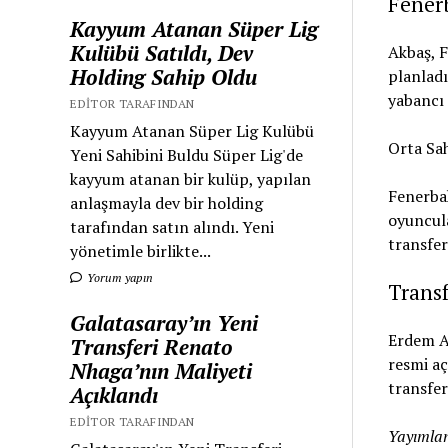
Fenerb
Kayyum Atanan Süper Lig
Kulübü Satıldı, Dev
Akbaş, F
Holding Sahip Oldu
planladı
yabancı 
EDITOR TARAFINDAN
Kayyum Atanan Süper Lig Kulübü
Orta Sa
Yeni Sahibini Buldu Süper Lig'de
kayyum atanan bir kulüp, yapılan
Fenerbah
anlaşmayla dev bir holding
oyuncula
tarafından satın alındı. Yeni
transfer 
yönetimle birlikte...
Yorum yapın
Transf
Galatasaray’ın Yeni
Erdem Ak
Transferi Renato
resmi aç
Nhaga’nın Maliyeti
transfer
Açıklandı
EDITOR TARAFINDAN
Yayımlan