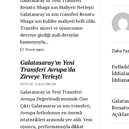
Galatasaray'ın Yeni Transferi
Renato Nhaga'nın Maliyeti Netleşti
Galatasaray'ın son transferi Renato
Nhaga'nın kulübe maliyeti belli oldu.
Transfer süreci ve oyuncunun
devreye girdiği mali detaylar
kamuoyuyla...
Yorum yapın
Daha fa
Galatasaray’ın Yeni
Futbold
Transferi Avrupa’da
İddiala
Zirveye Yerleşti
İddian
EDITOR TARAFINDAN
Galatasaray’ın Yeni Transferi
Avrupa Değerlendirmesinde Öne
Galatas
Çıktı Galatasaray'ın son transferi,
Renato
Avrupa futbolunun en önemli
Açıkla
istatistikleri arasında yer aldı. Yeni
oyuncu, performansıyla dikkat