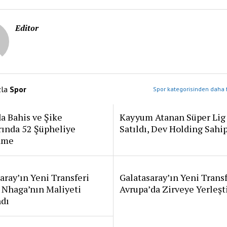
Editor
zla
Spor
Spor kategorisinden daha f
a Bahis ve Şike
Kayyum Atanan Süper Lig
rında 52 Şüpheliye
Satıldı, Dev Holding Sahi
ame
aray’ın Yeni Transferi
Galatasaray’ın Yeni Transf
 Nhaga’nın Maliyeti
Avrupa’da Zirveye Yerleşt
ndı