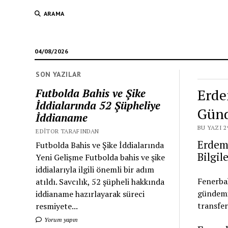
ARAMA
04/08/2026
SON YAZILAR
Erde
Futbolda Bahis ve Şike
İddialarında 52 Şüpheliye
Günd
İddianame
BU YAZI 2
EDITOR TARAFINDAN
Erdem
Futbolda Bahis ve Şike İddialarında
Bilgile
Yeni Gelişme Futbolda bahis ve şike
iddialarıyla ilgili önemli bir adım
Fenerbah
atıldı. Savcılık, 52 şüpheli hakkında
gündemin
iddianame hazırlayarak süreci
transfer
resmiyete...
Yorum yapın