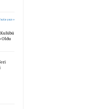
azla yazı »
 Kulübü
p Oldu
eri
i