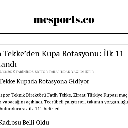
mesports.co
h Tekke’den Kupa Rotasyonu: İlk 11
landı
7/12/2025 TARIHINDE EDITOR TARAFINDAN YAZILMIŞTIR.
 Tekke Kupada Rotasyona Gidiyor
spor Teknik Direktörü Fatih Tekke, Ziraat Türkiye Kupası maç
 yapacağını açıkladı. Tecrübeli çalıştırıcı, takımın yorgunluğ
ulundurarak ilk 11’i belirledi.
 Kadrosu Belli Oldu