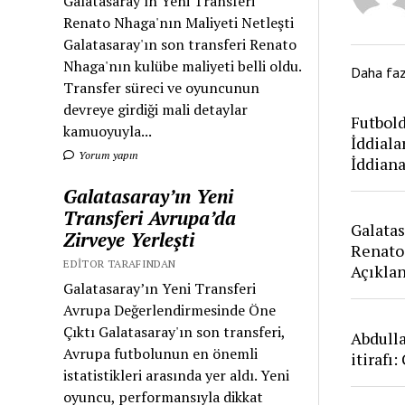
Galatasaray'ın Yeni Transferi
Renato Nhaga'nın Maliyeti Netleşti
Galatasaray'ın son transferi Renato
Nhaga'nın kulübe maliyeti belli oldu.
Daha fa
Transfer süreci ve oyuncunun
devreye girdiği mali detaylar
Futbold
kamuoyuyla...
İddiala
Yorum yapın
İddian
Galatasaray’ın Yeni
Transferi Avrupa’da
Galatas
Zirveye Yerleşti
Renato
EDITOR TARAFINDAN
Açıkla
Galatasaray’ın Yeni Transferi
Avrupa Değerlendirmesinde Öne
Çıktı Galatasaray'ın son transferi,
Abdull
Avrupa futbolunun en önemli
itirafı
istatistikleri arasında yer aldı. Yeni
oyuncu, performansıyla dikkat