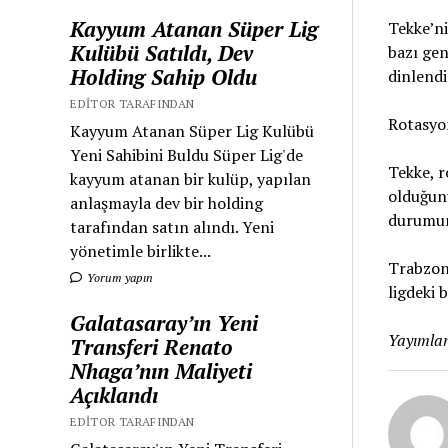
Kayyum Atanan Süper Lig
Tekke’ni
Kulübü Satıldı, Dev
bazı gen
Holding Sahip Oldu
dinlendi
EDITOR TARAFINDAN
Rotasyo
Kayyum Atanan Süper Lig Kulübü
Yeni Sahibini Buldu Süper Lig'de
Tekke, r
kayyum atanan bir kulüp, yapılan
olduğun
anlaşmayla dev bir holding
durumun
tarafından satın alındı. Yeni
yönetimle birlikte...
Trabzons
Yorum yapın
ligdeki 
Galatasaray’ın Yeni
Yayımlan
Transferi Renato
Nhaga’nın Maliyeti
Açıklandı
EDITOR TARAFINDAN