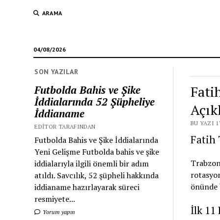
ARAMA
04/08/2026
SON YAZILAR
Fati
Futbolda Bahis ve Şike
İddialarında 52 Şüpheliye
Açık
İddianame
BU YAZI 1
EDITOR TARAFINDAN
Fatih
Futbolda Bahis ve Şike İddialarında
Yeni Gelişme Futbolda bahis ve şike
Trabzon
iddialarıyla ilgili önemli bir adım
rotasyon
atıldı. Savcılık, 52 şüpheli hakkında
önünde b
iddianame hazırlayarak süreci
resmiyete...
İlk 11
Yorum yapın