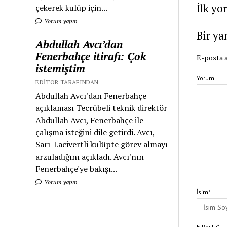
İlk yo
çekerek kulüp için...
Yorum yapın
Bir ya
Abdullah Avcı’dan
Fenerbahçe itirafı: Çok
E-posta a
istemiştim
Yorum
EDITOR TARAFINDAN
Abdullah Avcı'dan Fenerbahçe
açıklaması Tecrübeli teknik direktör
Abdullah Avcı, Fenerbahçe ile
çalışma isteğini dile getirdi. Avcı,
Sarı-Lacivertli kulüpte görev almayı
arzuladığını açıkladı. Avcı'nın
Fenerbahçe'ye bakışı...
Yorum yapın
İsim*
E-Posta*