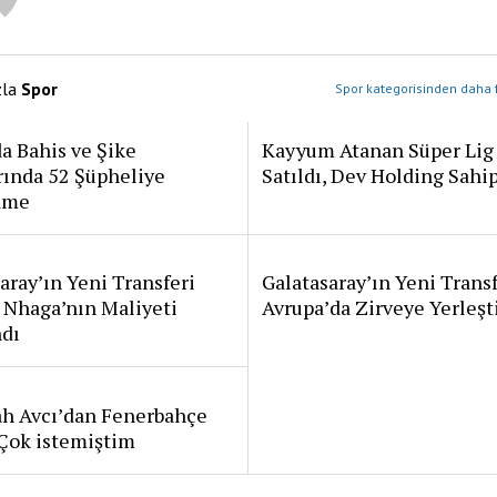
zla
Spor
Spor kategorisinden daha f
a Bahis ve Şike
Kayyum Atanan Süper Lig
rında 52 Şüpheliye
Satıldı, Dev Holding Sahi
ame
aray’ın Yeni Transferi
Galatasaray’ın Yeni Transf
 Nhaga’nın Maliyeti
Avrupa’da Zirveye Yerleşt
ndı
ah Avcı’dan Fenerbahçe
: Çok istemiştim