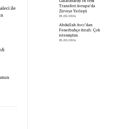
Galatasaray’ın Yeni
Transferi Avrupa’da
leci ile
Zirveye Yerleşti
ın
05/02/2026
Abdullah Avcı’dan
Fenerbahçe itirafı: Çok
istemiştim
05/02/2026
li
kımın