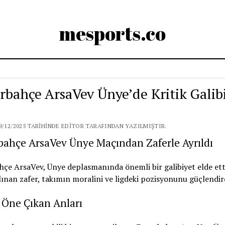
mesports.co
rbahçe ArsaVev Ünye’de Kritik Galib
9/12/2025 TARIHINDE EDITOR TARAFINDAN YAZILMIŞTIR.
bahçe ArsaVev Ünye Maçından Zaferle Ayrıldı
çe ArsaVev, Ünye deplasmanında önemli bir galibiyet elde etti
ınan zafer, takımın moralini ve ligdeki pozisyonunu güçlendir
 Öne Çıkan Anları