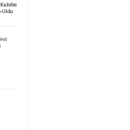
 Kulübü
p Oldu
eri
i