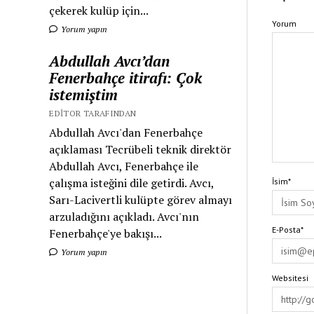
çekerek kulüp için...
Yorum
Yorum yapın
Abdullah Avcı’dan
Fenerbahçe itirafı: Çok
istemiştim
EDITOR TARAFINDAN
Abdullah Avcı'dan Fenerbahçe
açıklaması Tecrübeli teknik direktör
Abdullah Avcı, Fenerbahçe ile
çalışma isteğini dile getirdi. Avcı,
İsim*
Sarı-Lacivertli kulüpte görev almayı
arzuladığını açıkladı. Avcı'nın
E-Posta*
Fenerbahçe'ye bakışı...
Yorum yapın
Websitesi