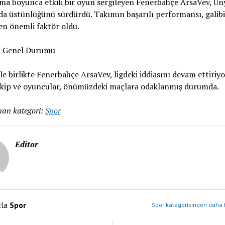
ma boyunca etkili bir oyun sergileyen Fenerbahçe ArsaVev, Ün
da üstünlüğünü sürdürdü. Takımın başarılı performansı, galibi
en önemli faktör oldu.
 Genel Durumu
le birlikte Fenerbahçe ArsaVev, ligdeki iddiasını devam ettiriyo
ekip ve oyuncular, önümüzdeki maçlara odaklanmış durumda.
an kategori:
Spor
Editor
zla
Spor
Spor kategorisinden daha f