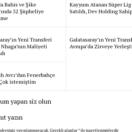
a Bahis ve Şike
Kayyum Atanan Süper Lig
rında 52 Şüpheliye
Satıldı, Dev Holding Sahi
ame
aray’ın Yeni Transferi
Galatasaray’ın Yeni Transf
 Nhaga’nın Maliyeti
Avrupa’da Zirveye Yerleşt
ndı
ah Avcı’dan Fenerbahçe
: Çok istemiştim
rum yapan siz olun
nıt yazın
dresiniz yayınlanmayacak.
Gerekli alanlar
*
ile işaretlenmişlerdir