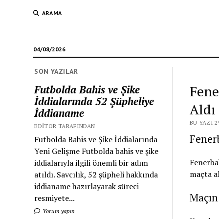
ARAMA
04/08/2026
SON YAZILAR
Fene
Futbolda Bahis ve Şike
İddialarında 52 Şüpheliye
Aldı
İddianame
BU YAZI 2
EDITOR TARAFINDAN
Fener
Futbolda Bahis ve Şike İddialarında
Yeni Gelişme Futbolda bahis ve şike
Fenerbah
iddialarıyla ilgili önemli bir adım
maçta al
atıldı. Savcılık, 52 şüpheli hakkında
iddianame hazırlayarak süreci
Maçın
resmiyete...
Yorum yapın