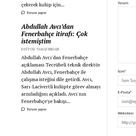
Yorum
çekerek kulüp için...
Yorum yapın
Abdullah Avcı’dan
Fenerbahçe itirafı: Çok
istemiştim
EDITOR TARAFINDAN
Abdullah Avcı'dan Fenerbahçe
açıklaması Tecrübeli teknik direktör
Abdullah Avcı, Fenerbahçe ile
İsim*
çalışma isteğini dile getirdi. Avcı,
Sarı-Lacivertli kulüpte görev almayı
E-Posta*
arzuladığını açıkladı. Avcı'nın
Fenerbahçe'ye bakışı...
Yorum yapın
Websitesi