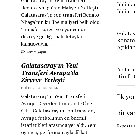
Galatasaray'ın Yeni Transferi
İddiala
Renato Nhaga'nın Maliyeti Netleşti
İddian
Galatasaray'ın son transferi Renato
Nhaga'nın kulübe maliyeti belli oldu.
Transfer süreci ve oyuncunun
Galatas
devreye girdiği mali detaylar
Renato
kamuoyuyla...
Açıkla
Yorum yapın
Galatasaray’ın Yeni
Abdull
Transferi Avrupa’da
itirafı
Zirveye Yerleşti
EDITOR TARAFINDAN
İlk yo
Galatasaray’ın Yeni Transferi
Avrupa Değerlendirmesinde Öne
Çıktı Galatasaray'ın son transferi,
Bir ya
Avrupa futbolunun en önemli
istatistikleri arasında yer aldı. Yeni
E-posta a
oyuncu, performansıyla dikkat