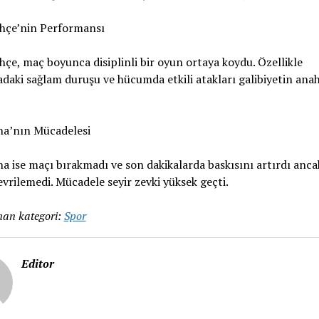
hçe’nin Performansı
çe, maç boyunca disiplinli bir oyun ortaya koydu. Özellikle
aki sağlam duruşu ve hücumda etkili atakları galibiyetin anah
na’nın Mücadelesi
a ise maçı bırakmadı ve son dakikalarda baskısını artırdı anca
evrilemedi. Mücadele seyir zevki yüksek geçti.
an kategori:
Spor
Editor