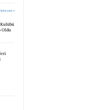
azla yazı »
 Kulübü
p Oldu
eri
i