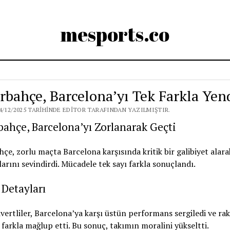
mesports.co
rbahçe, Barcelona’yı Tek Farkla Yen
4/12/2025 TARIHINDE EDITOR TARAFINDAN YAZILMIŞTIR.
ahçe, Barcelona’yı Zorlanarak Geçti
çe, zorlu maçta Barcelona karşısında kritik bir galibiyet alara
larını sevindirdi. Mücadele tek sayı farkla sonuçlandı.
Detayları
ivertliler, Barcelona’ya karşı üstün performans sergiledi ve rak
farkla mağlup etti. Bu sonuç, takımın moralini yükseltti.