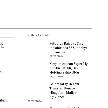
SON YAZILAR
di
Futbolda Bahis ve Şike
İddialarında 52 Şüpheliye
İddianame
05/02/2026
Kayyum Atanan Süper Lig
Kulübü Satıldı, Dev
k
Holding Sahip Oldu
05/02/2026
Galatasaray’ın Yeni
Transferi Renato
Nhaga’nın Maliyeti
Açıklandı
ibini
05/02/2026