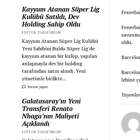
Kayyum Atanan Süper Lig
Fenerba
Kulübü Satıldı, Dev
Holding Sahip Oldu
Fenerbah
EDITOR TARAFINDAN
savunmad
Kayyum Atanan Süper Lig Kulübü
oldu.
Yeni Sahibini Buldu Süper Lig'de
kayyum atanan bir kulüp, yapılan
Barcelo
anlaşmayla dev bir holding
tarafından satın alındı. Yeni
Barcelon
yönetimle birlikte...
lehine ç
Yorum yapın
Yayımlan
Galatasaray’ın Yeni
Transferi Renato
Nhaga’nın Maliyeti
Açıklandı
EDITOR TARAFINDAN