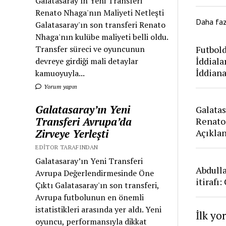
Galatasaray'ın Yeni Transferi
Renato Nhaga'nın Maliyeti Netleşti
Daha fa
Galatasaray'ın son transferi Renato
Nhaga'nın kulübe maliyeti belli oldu.
Futbold
Transfer süreci ve oyuncunun
İddiala
devreye girdiği mali detaylar
İddian
kamuoyuyla...
Yorum yapın
Galatasaray’ın Yeni
Galatas
Transferi Avrupa’da
Renato
Zirveye Yerleşti
Açıkla
EDITOR TARAFINDAN
Galatasaray’ın Yeni Transferi
Abdull
Avrupa Değerlendirmesinde Öne
itirafı
Çıktı Galatasaray'ın son transferi,
Avrupa futbolunun en önemli
istatistikleri arasında yer aldı. Yeni
İlk yo
oyuncu, performansıyla dikkat