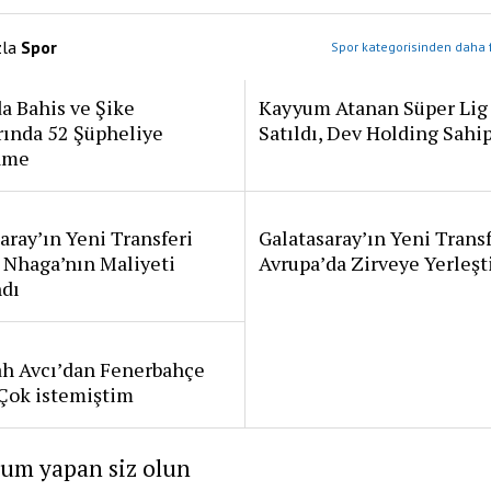
zla
Spor
Spor kategorisinden daha f
a Bahis ve Şike
Kayyum Atanan Süper Lig
rında 52 Şüpheliye
Satıldı, Dev Holding Sahi
ame
aray’ın Yeni Transferi
Galatasaray’ın Yeni Transf
 Nhaga’nın Maliyeti
Avrupa’da Zirveye Yerleşt
ndı
ah Avcı’dan Fenerbahçe
: Çok istemiştim
rum yapan siz olun