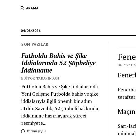
ARAMA
04/08/2026
SON YAZILAR
Fene
Futbolda Bahis ve Şike
İddialarında 52 Şüpheliye
BU YAZI 2
İddianame
Fenerb
EDITOR TARAFINDAN
Futbolda Bahis ve Şike İddialarında
Fenerbah
Yeni Gelişme Futbolda bahis ve şike
taraftar
iddialarıyla ilgili önemli bir adım
atıldı. Savcılık, 52 şüpheli hakkında
Maçın 
iddianame hazırlayarak süreci
resmiyete...
Sarı-lac
Yorum yapın
minimal 