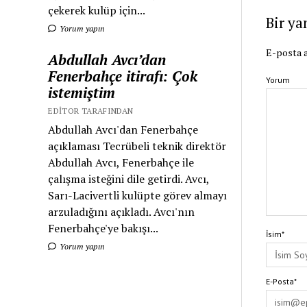
çekerek kulüp için...
Bir ya
Yorum yapın
E-posta a
Abdullah Avcı’dan
Fenerbahçe itirafı: Çok
Yorum
istemiştim
EDITOR TARAFINDAN
Abdullah Avcı'dan Fenerbahçe
açıklaması Tecrübeli teknik direktör
Abdullah Avcı, Fenerbahçe ile
çalışma isteğini dile getirdi. Avcı,
Sarı-Lacivertli kulüpte görev almayı
arzuladığını açıkladı. Avcı'nın
Fenerbahçe'ye bakışı...
İsim*
Yorum yapın
E-Posta*