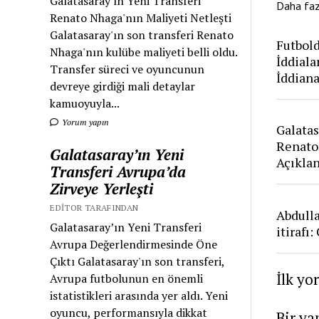
Galatasaray'ın Yeni Transferi
Daha fa
Renato Nhaga'nın Maliyeti Netleşti
Galatasaray'ın son transferi Renato
Futbold
Nhaga'nın kulübe maliyeti belli oldu.
İddiala
Transfer süreci ve oyuncunun
İddian
devreye girdiği mali detaylar
kamuoyuyla...
Yorum yapın
Galatas
Renato
Galatasaray’ın Yeni
Açıkla
Transferi Avrupa’da
Zirveye Yerleşti
EDITOR TARAFINDAN
Abdull
Galatasaray’ın Yeni Transferi
itirafı
Avrupa Değerlendirmesinde Öne
Çıktı Galatasaray'ın son transferi,
İlk yo
Avrupa futbolunun en önemli
istatistikleri arasında yer aldı. Yeni
oyuncu, performansıyla dikkat
Bir ya