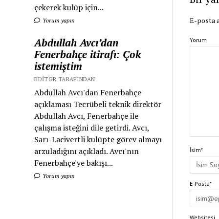
çekerek kulüp için...
E-posta a
Yorum yapın
Abdullah Avcı’dan
Yorum
Fenerbahçe itirafı: Çok
istemiştim
EDITOR TARAFINDAN
Abdullah Avcı'dan Fenerbahçe
açıklaması Tecrübeli teknik direktör
Abdullah Avcı, Fenerbahçe ile
çalışma isteğini dile getirdi. Avcı,
Sarı-Lacivertli kulüpte görev almayı
arzuladığını açıkladı. Avcı'nın
İsim*
Fenerbahçe'ye bakışı...
Yorum yapın
E-Posta*
Websitesi