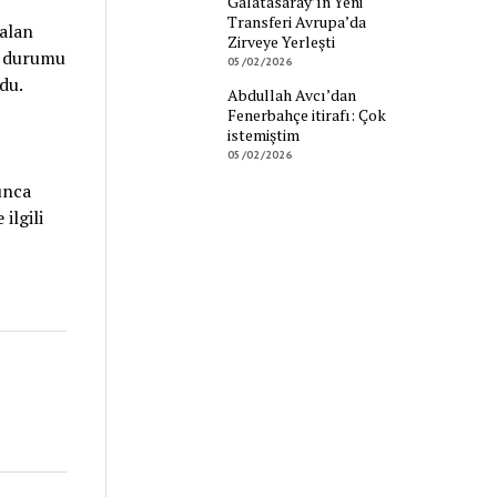
Galatasaray’ın Yeni
Transferi Avrupa’da
alan
Zirveye Yerleşti
t durumu
05/02/2026
du.
Abdullah Avcı’dan
Fenerbahçe itirafı: Çok
istemiştim
05/02/2026
unca
ilgili