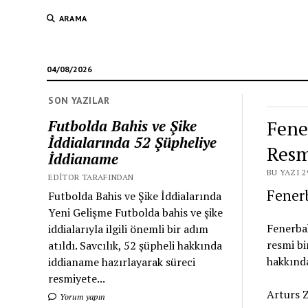
ARAMA
04/08/2026
SON YAZILAR
Fene
Futbolda Bahis ve Şike
İddialarında 52 Şüpheliye
Resm
İddianame
BU YAZI 2
EDITOR TARAFINDAN
Fener
Futbolda Bahis ve Şike İddialarında
Yeni Gelişme Futbolda bahis ve şike
Fenerbah
iddialarıyla ilgili önemli bir adım
resmi bi
atıldı. Savcılık, 52 şüpheli hakkında
hakkında
iddianame hazırlayarak süreci
resmiyete...
Arturs 
Yorum yapın