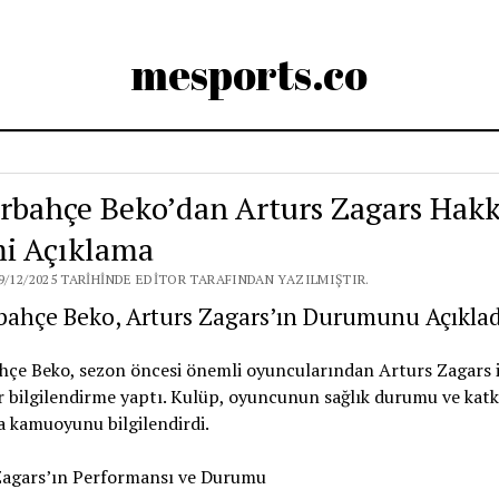
mesports.co
rbahçe Beko’dan Arturs Zagars Hak
i Açıklama
9/12/2025 TARIHINDE EDITOR TARAFINDAN YAZILMIŞTIR.
bahçe Beko, Arturs Zagars’ın Durumunu Açıklad
çe Beko, sezon öncesi önemli oyuncularından Arturs Zagars ile
r bilgilendirme yaptı. Kulüp, oyuncunun sağlık durumu ve katk
 kamuoyunu bilgilendirdi.
Zagars’ın Performansı ve Durumu