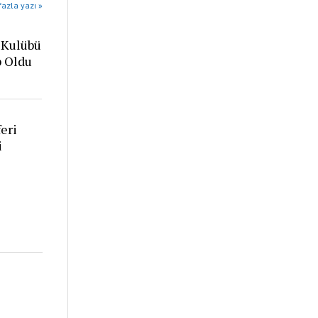
azla yazı »
 Kulübü
p Oldu
eri
i