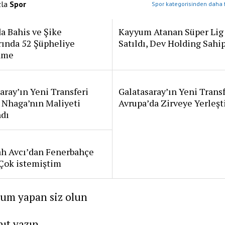
zla
Spor
Spor kategorisinden daha f
a Bahis ve Şike
Kayyum Atanan Süper Lig
rında 52 Şüpheliye
Satıldı, Dev Holding Sahi
ame
aray’ın Yeni Transferi
Galatasaray’ın Yeni Transf
 Nhaga’nın Maliyeti
Avrupa’da Zirveye Yerleşt
ndı
ah Avcı’dan Fenerbahçe
: Çok istemiştim
rum yapan siz olun
nıt yazın