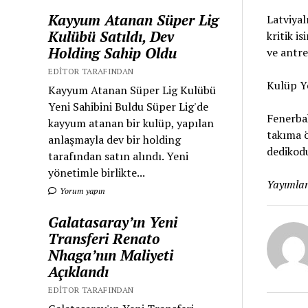
Kayyum Atanan Süper Lig
Latviya
Kulübü Satıldı, Dev
kritik i
Holding Sahip Oldu
ve antre
EDITOR TARAFINDAN
Kulüp Ye
Kayyum Atanan Süper Lig Kulübü
Yeni Sahibini Buldu Süper Lig'de
Fenerba
kayyum atanan bir kulüp, yapılan
takıma ö
anlaşmayla dev bir holding
dedikodu
tarafından satın alındı. Yeni
yönetimle birlikte...
Yayımlan
Yorum yapın
Galatasaray’ın Yeni
Transferi Renato
Nhaga’nın Maliyeti
Açıklandı
EDITOR TARAFINDAN