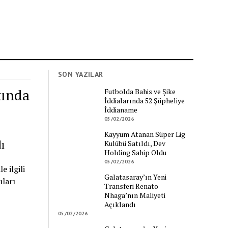
SON YAZILAR
kında
Futbolda Bahis ve Şike
İddialarında 52 Şüpheliye
İddianame
05/02/2026
Kayyum Atanan Süper Lig
ı
Kulübü Satıldı, Dev
Holding Sahip Oldu
05/02/2026
 ilgili
Galatasaray’ın Yeni
ıları
Transferi Renato
Nhaga’nın Maliyeti
Açıklandı
05/02/2026