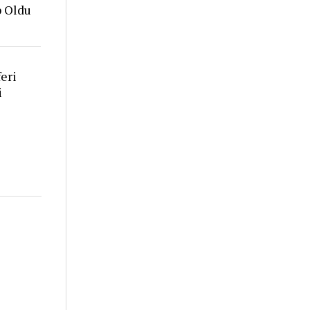
p Oldu
eri
i