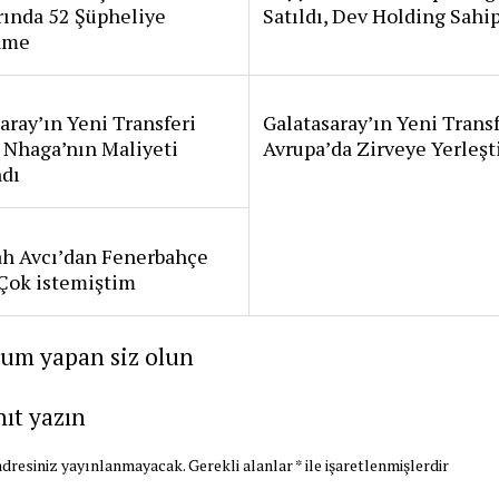
rında 52 Şüpheliye
Satıldı, Dev Holding Sahi
ame
aray’ın Yeni Transferi
Galatasaray’ın Yeni Transf
 Nhaga’nın Maliyeti
Avrupa’da Zirveye Yerleşt
ndı
ah Avcı’dan Fenerbahçe
: Çok istemiştim
rum yapan siz olun
nıt yazın
dresiniz yayınlanmayacak.
Gerekli alanlar
*
ile işaretlenmişlerdir