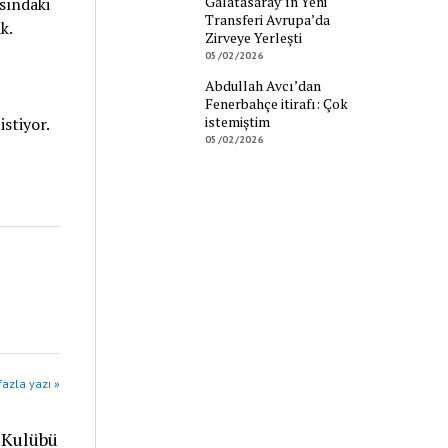
Galatasaray’ın Yeni
sındaki
Transferi Avrupa’da
k.
Zirveye Yerleşti
05/02/2026
Abdullah Avcı’dan
Fenerbahçe itirafı: Çok
istemiştim
stiyor.
05/02/2026
azla yazı »
 Kulübü