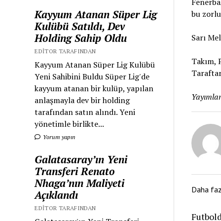
Fenerbah
Kayyum Atanan Süper Lig
bu zorlu
Kulübü Satıldı, Dev
Holding Sahip Oldu
Sarı Mel
EDITOR TARAFINDAN
Takım, P
Kayyum Atanan Süper Lig Kulübü
Taraftar
Yeni Sahibini Buldu Süper Lig'de
kayyum atanan bir kulüp, yapılan
Yayımlan
anlaşmayla dev bir holding
tarafından satın alındı. Yeni
yönetimle birlikte...
Yorum yapın
Galatasaray’ın Yeni
Transferi Renato
Nhaga’nın Maliyeti
Daha fa
Açıklandı
EDITOR TARAFINDAN
Futbold