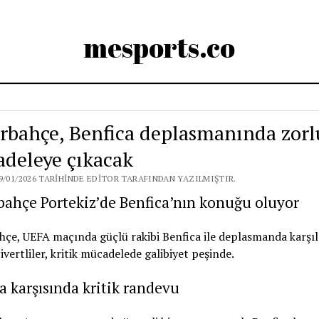
mesports.co
rbahçe, Benfica deplasmanında zorl
deleye çıkacak
9/01/2026 TARIHINDE EDITOR TARAFINDAN YAZILMIŞTIR.
ahçe Portekiz’de Benfica’nın konuğu oluyor
çe, UEFA maçında güçlü rakibi Benfica ile deplasmanda karşıl
ivertliler, kritik mücadelede galibiyet peşinde.
a karşısında kritik randevu