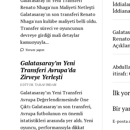
Galatasaray'ın Yeni Transferi
İddiala
Renato Nhaga'nın Maliyeti Netleşti
İddian
Galatasaray'ın son transferi Renato
Nhaga'nın kulübe maliyeti belli oldu.
Transfer süreci ve oyuncunun
Galatas
devreye girdiği mali detaylar
Renato
kamuoyuyla...
Açıkla
Yorum yapın
Galatasaray’ın Yeni
Abdull
Transferi Avrupa’da
itirafı
Zirveye Yerleşti
EDITOR TARAFINDAN
İlk yo
Galatasaray’ın Yeni Transferi
Avrupa Değerlendirmesinde Öne
Çıktı Galatasaray'ın son transferi,
Bir ya
Avrupa futbolunun en önemli
istatistikleri arasında yer aldı. Yeni
E-posta a
oyuncu, performansıyla dikkat