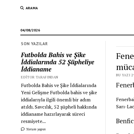
ARAMA
04/08/2026
SON YAZILAR
Fene
Futbolda Bahis ve Şike
İddialarında 52 Şüpheliye
müca
İddianame
BU YAZI 2
EDITOR TARAFINDAN
Fenerb
Futbolda Bahis ve Şike İddialarında
Yeni Gelişme Futbolda bahis ve şike
Fenerbah
iddialarıyla ilgili önemli bir adım
Sarı-Lac
atıldı. Savcılık, 52 şüpheli hakkında
iddianame hazırlayarak süreci
Benfic
resmiyete...
Yorum yapın