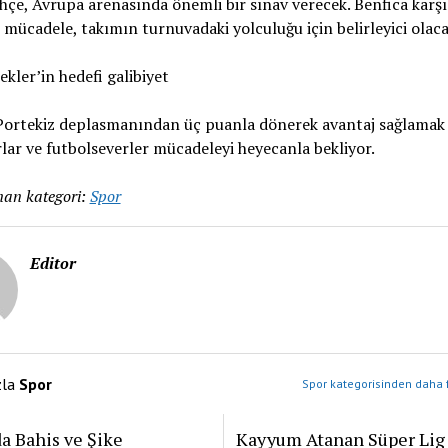
çe, Avrupa arenasında önemli bir sınav verecek. Benfica karşı
 mücadele, takımın turnuvadaki yolculuğu için belirleyici olaca
ekler’in hedefi galibiyet
ortekiz deplasmanından üç puanla dönerek avantaj sağlamak i
lar ve futbolseverler mücadeleyi heyecanla bekliyor.
an kategori:
Spor
Editor
zla
Spor
Spor kategorisinden daha f
a Bahis ve Şike
Kayyum Atanan Süper Lig