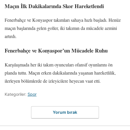
Maçın İlk Dakikalarında Skor Hareketlendi
Fenerbahçe ve Konyaspor takımları sahaya hızlı başladı. Henüz
maçın başlarında gelen goller, iki takımın da mücadele azmini
artırdı.
Fenerbahçe ve Konyaspor’un Mücadele Ruhu
Karşılaşmada her iki takım oyuncuları ofansif oyunlarını ön
planda tuttu. Maçın erken dakikalarında yaşanan hareketlilik,
ilerleyen bölümlerde de izleyicilere heyecan vaat etti.
Kategoriler:
Spor
Yorum bırak