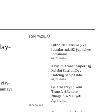
SON YAZILAR
lay-
Futbolda Bahis ve Şike
İddialarında 52 Şüpheliye
İddianame
05/02/2026
Kayyum Atanan Süper Lig
Kulübü Satıldı, Dev
Holding Sahip Oldu
05/02/2026
 Play-
Galatasaray’ın Yeni
aşamayı
Transferi Renato
Nhaga’nın Maliyeti
Açıklandı
05/02/2026