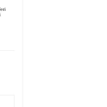
eri
i