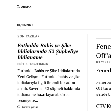
ARAMA
04/08/2026
SON YAZILAR
Fene
Futbolda Bahis ve Şike
İddialarında 52 Şüpheliye
Off’
İddianame
BU YAZI 2
EDITOR TARAFINDAN
Fener
Futbolda Bahis ve Şike İddialarında
Yeni Gelişme Futbolda bahis ve şike
Fenerba
iddialarıyla ilgili önemli bir adım
Off turu
atıldı. Savcılık, 52 şüpheli hakkında
geride b
iddianame hazırlayarak süreci
resmiyete...
CEV Ku
Yorum yapın