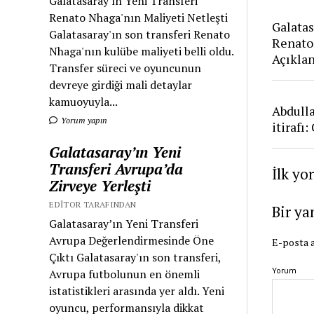
Galatasaray'ın Yeni Transferi
Renato Nhaga'nın Maliyeti Netleşti
Galatas
Galatasaray'ın son transferi Renato
Renato
Nhaga'nın kulübe maliyeti belli oldu.
Açıkla
Transfer süreci ve oyuncunun
devreye girdiği mali detaylar
kamuoyuyla...
Abdull
Yorum yapın
itirafı
Galatasaray’ın Yeni
Transferi Avrupa’da
İlk yo
Zirveye Yerleşti
EDITOR TARAFINDAN
Bir ya
Galatasaray’ın Yeni Transferi
Avrupa Değerlendirmesinde Öne
E-posta a
Çıktı Galatasaray'ın son transferi,
Yorum
Avrupa futbolunun en önemli
istatistikleri arasında yer aldı. Yeni
oyuncu, performansıyla dikkat