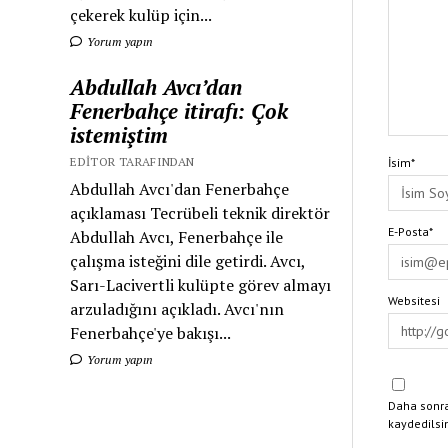
çekerek kulüp için...
Yorum yapın
Abdullah Avcı’dan
Fenerbahçe itirafı: Çok
istemiştim
EDITOR TARAFINDAN
İsim*
Abdullah Avcı'dan Fenerbahçe
açıklaması Tecrübeli teknik direktör
E-Posta*
Abdullah Avcı, Fenerbahçe ile
çalışma isteğini dile getirdi. Avcı,
Sarı-Lacivertli kulüpte görev almayı
Websitesi
arzuladığını açıkladı. Avcı'nın
Fenerbahçe'ye bakışı...
Yorum yapın
Daha sonra
kaydedilsi