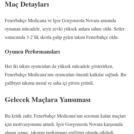
Maç Detayları
Fenerbahçe Medicana ve Igor Gorgonzola Novara arasında
oynanan mücadele, seyir zevki yüksek anlara sahne oldu. Setler
sonucunda 3-2’lik skorla galip gelen takım Fenerbahçe oldu.
Oyuncu Performansları
Her iki takım oyuncuları da yüksek mücadele gösterirken,
Fenerbahçe Medicana’nın oyuncuları önemli katkılar sağladı. Bu
galibiyet takıma moral ve saha içi güven getirdi.
Gelecek Maçlara Yansıması
Bu kritik zafer, Fenerbahçe Medicana’nın sezonun kalan maçları
için motivasyonunu artırdı. Igor Gorgonzola Novara karşısında
alınan sonuç, takımın performans grafiğini olumlu etkiledi.