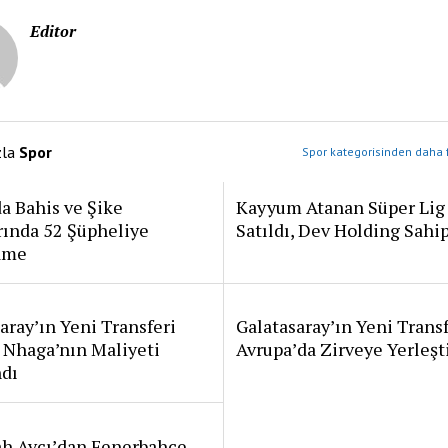
Editor
zla
Spor
Spor kategorisinden daha f
a Bahis ve Şike
Kayyum Atanan Süper Lig
rında 52 Şüpheliye
Satıldı, Dev Holding Sahi
ame
aray’ın Yeni Transferi
Galatasaray’ın Yeni Transf
 Nhaga’nın Maliyeti
Avrupa’da Zirveye Yerleşt
ndı
ah Avcı’dan Fenerbahçe