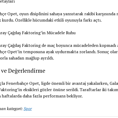
etayları
çe Opet, oyun disiplinini sahaya yansıtarak rakibi karşısında n
 kurdu. Özellikle hücumdaki etkili oyunuyla farkı açtı.
aray Çağdaş Faktoring’in Mücadele Ruhu
aray Çağdaş Faktoring de maç boyunca mücadeleden kopmadı 
hçe Opet’in temposuna ayak uydurmakta zorlandı. Sonuç olar
korla sahadan mağlup ayrıldı.
 ve Değerlendirme
la Fenerbahçe Opet, ligde önemli bir avantaj yakalarken, Gal
aktoring’in eksikleri gözler önüne serildi. Taraftarlar iki tak
n haftalarda daha fazla performans bekliyor.
an kategori:
Spor