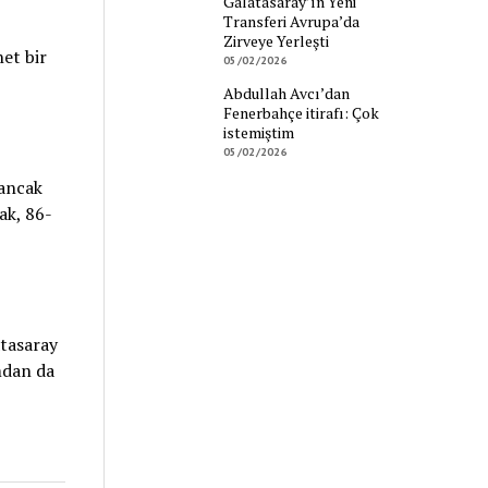
Galatasaray’ın Yeni
Transferi Avrupa’da
Zirveye Yerleşti
et bir
05/02/2026
Abdullah Avcı’dan
Fenerbahçe itirafı: Çok
istemiştim
05/02/2026
ancak
ak, 86-
atasaray
ımdan da