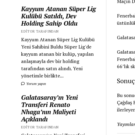
Maçın D
Kayyum Atanan Süper Lig
Kulübü Satıldı, Dev
Fenerbah
Holding Sahip Oldu
üstünlük
EDITOR TARAFINDAN
Galatas
Kayyum Atanan Süper Lig Kulübü
Yeni Sahibini Buldu Süper Lig'de
Galatas
kayyum atanan bir kulüp, yapılan
Fenerba
anlaşmayla dev bir holding
66’lık s
tarafından satın alındı. Yeni
yönetimle birlikte...
Sonuç
Yorum yapın
Bu sonuç
Galatasaray’ın Yeni
Çağdaş F
Transferi Renato
ilerleye
Nhaga’nın Maliyeti
Açıklandı
Yayımlan
EDITOR TARAFINDAN