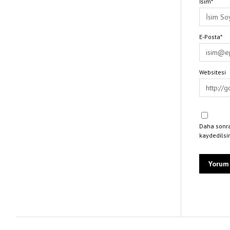
İsim*
E-Posta*
Websitesi
Daha sonra
kaydedilsi