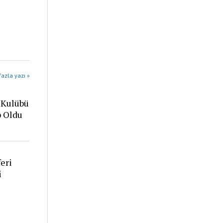
azla yazı »
 Kulübü
p Oldu
eri
i