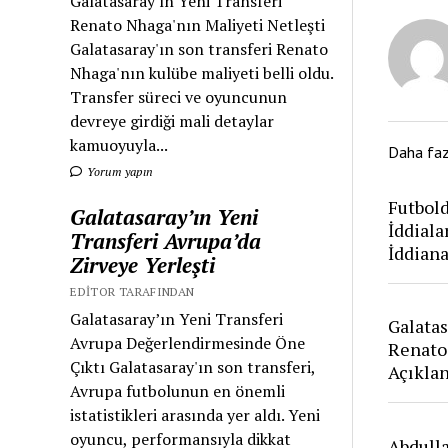
Galatasaray'ın Yeni Transferi
Renato Nhaga'nın Maliyeti Netleşti
Galatasaray'ın son transferi Renato
Nhaga'nın kulübe maliyeti belli oldu.
Transfer süreci ve oyuncunun
devreye girdiği mali detaylar
kamuoyuyla...
Daha fa
Yorum yapın
Futbold
Galatasaray’ın Yeni
İddiala
Transferi Avrupa’da
İddian
Zirveye Yerleşti
EDITOR TARAFINDAN
Galatasaray’ın Yeni Transferi
Galatas
Avrupa Değerlendirmesinde Öne
Renato
Çıktı Galatasaray'ın son transferi,
Açıkla
Avrupa futbolunun en önemli
istatistikleri arasında yer aldı. Yeni
oyuncu, performansıyla dikkat
Abdull