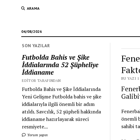
ARAMA
04/08/2026
SON YAZILAR
Fene
Futbolda Bahis ve Şike
İddialarında 52 Şüpheliye
Fakt
İddianame
BU YAZI 1
EDITOR TARAFINDAN
Fenerb
Futbolda Bahis ve Şike İddialarında
Galibi
Yeni Gelişme Futbolda bahis ve şike
iddialarıyla ilgili önemli bir adım
Fenerbah
atıldı. Savcılık, 52 şüpheli hakkında
önemli b
iddianame hazırlayarak süreci
sahibi t
resmiyete...
Yorum yapın