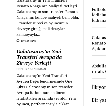
Galatasaray'ın Yeni Transferi
Renato Nhaga'nın Maliyeti Netleşti
Futbold
Galatasaray'ın son transferi Renato
İddiala
Nhaga'nın kulübe maliyeti belli oldu.
İddian
Transfer süreci ve oyuncunun
devreye girdiği mali detaylar
kamuoyuyla...
Galatas
Yorum yapın
Renato
Açıkla
Galatasaray’ın Yeni
Transferi Avrupa’da
Zirveye Yerleşti
Abdull
EDITOR TARAFINDAN
itirafı
Galatasaray’ın Yeni Transferi
Avrupa Değerlendirmesinde Öne
İlk yo
Çıktı Galatasaray'ın son transferi,
Avrupa futbolunun en önemli
istatistikleri arasında yer aldı. Yeni
Bir ya
oyuncu, performansıyla dikkat