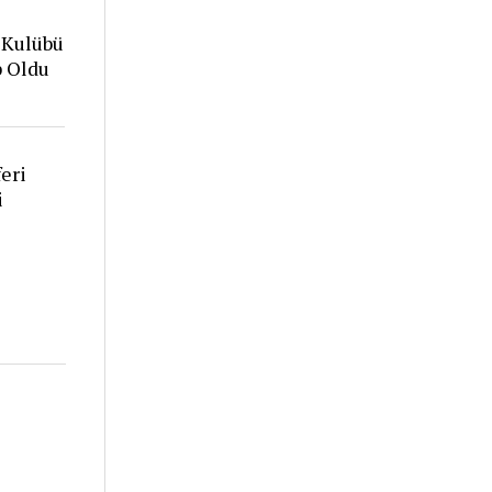
 Kulübü
p Oldu
eri
i