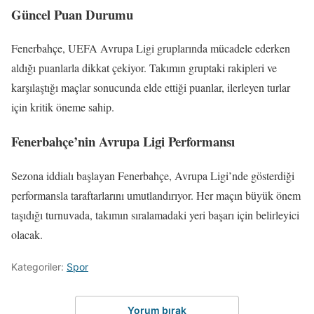
Güncel Puan Durumu
Fenerbahçe, UEFA Avrupa Ligi gruplarında mücadele ederken
aldığı puanlarla dikkat çekiyor. Takımın gruptaki rakipleri ve
karşılaştığı maçlar sonucunda elde ettiği puanlar, ilerleyen turlar
için kritik öneme sahip.
Fenerbahçe’nin Avrupa Ligi Performansı
Sezona iddialı başlayan Fenerbahçe, Avrupa Ligi’nde gösterdiği
performansla taraftarlarını umutlandırıyor. Her maçın büyük önem
taşıdığı turnuvada, takımın sıralamadaki yeri başarı için belirleyici
olacak.
Kategoriler:
Spor
Yorum bırak