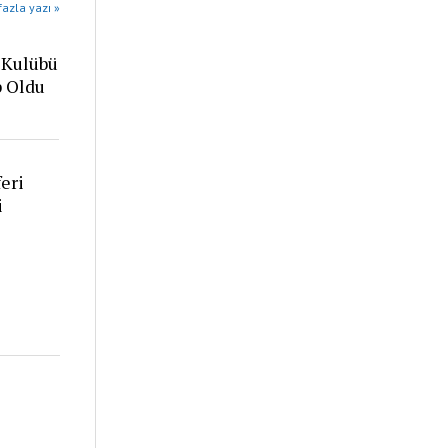
azla yazı »
 Kulübü
p Oldu
eri
i