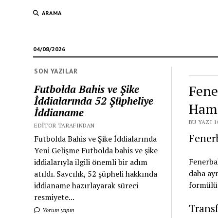
ARAMA
04/08/2026
SON YAZILAR
Fene
Futbolda Bahis ve Şike
İddialarında 52 Şüpheliye
Haml
İddianame
BU YAZI 1
EDITOR TARAFINDAN
Fenerb
Futbolda Bahis ve Şike İddialarında
Yeni Gelişme Futbolda bahis ve şike
Fenerba
iddialarıyla ilgili önemli bir adım
daha ayr
atıldı. Savcılık, 52 şüpheli hakkında
formülü 
iddianame hazırlayarak süreci
resmiyete...
Transf
Yorum yapın