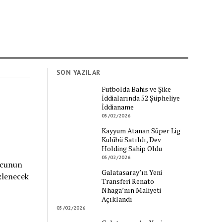
SON YAZILAR
Futbolda Bahis ve Şike
İddialarında 52 Şüpheliye
İddianame
05/02/2026
Kayyum Atanan Süper Lig
Kulübü Satıldı, Dev
Holding Sahip Oldu
05/02/2026
ncunun
Galatasaray’ın Yeni
zlenecek
Transferi Renato
Nhaga’nın Maliyeti
Açıklandı
05/02/2026