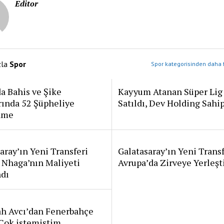
Editor
zla
Spor
Spor kategorisinden daha f
a Bahis ve Şike
Kayyum Atanan Süper Lig
rında 52 Şüpheliye
Satıldı, Dev Holding Sahi
ame
aray’ın Yeni Transferi
Galatasaray’ın Yeni Transf
 Nhaga’nın Maliyeti
Avrupa’da Zirveye Yerleşt
ndı
ah Avcı’dan Fenerbahçe
: Çok istemiştim