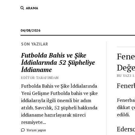
ARAMA
04/08/2026
SON YAZILAR
Fene
Futbolda Bahis ve Şike
İddialarında 52 Şüpheliye
Değe
İddianame
BU YAZI 1
EDITOR TARAFINDAN
Fenerb
Futbolda Bahis ve Şike İddialarında
Yeni Gelişme Futbolda bahis ve şike
Fenerba
iddialarıyla ilgili önemli bir adım
dikkat ç
atıldı. Savcılık, 52 şüpheli hakkında
edildi.
iddianame hazırlayarak süreci
resmiyete...
Ederso
Yorum yapın