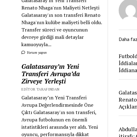
Galatasaray'ın Yeni Transferi
Renato Nhaga'nın Maliyeti Netleşti
Galatasaray'ın son transferi Renato
Nhaga'nın kulübe maliyeti belli oldu.
Transfer süreci ve oyuncunun
devreye girdiği mali detaylar
Daha fa
kamuoyuyla...
Yorum yapın
Futbold
İddiala
Galatasaray’ın Yeni
İddian
Transferi Avrupa’da
Zirveye Yerleşti
EDITOR TARAFINDAN
Galatas
Galatasaray’ın Yeni Transferi
Renato
Avrupa Değerlendirmesinde Öne
Açıkla
Çıktı Galatasaray'ın son transferi,
Avrupa futbolunun en önemli
istatistikleri arasında yer aldı. Yeni
Abdull
oyuncu, performansıyla dikkat
itirafı