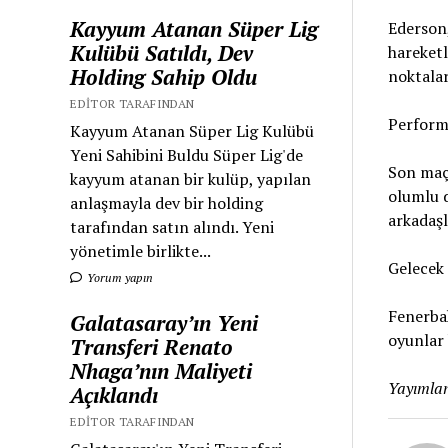
Kayyum Atanan Süper Lig
Ederson,
Kulübü Satıldı, Dev
hareketl
Holding Sahip Oldu
noktalar
EDITOR TARAFINDAN
Perform
Kayyum Atanan Süper Lig Kulübü
Yeni Sahibini Buldu Süper Lig'de
Son maçl
kayyum atanan bir kulüp, yapılan
olumlu 
anlaşmayla dev bir holding
arkadaşl
tarafından satın alındı. Yeni
yönetimle birlikte...
Gelecek 
Yorum yapın
Fenerbah
Galatasaray’ın Yeni
oyunlar 
Transferi Renato
Nhaga’nın Maliyeti
Yayımlan
Açıklandı
EDITOR TARAFINDAN