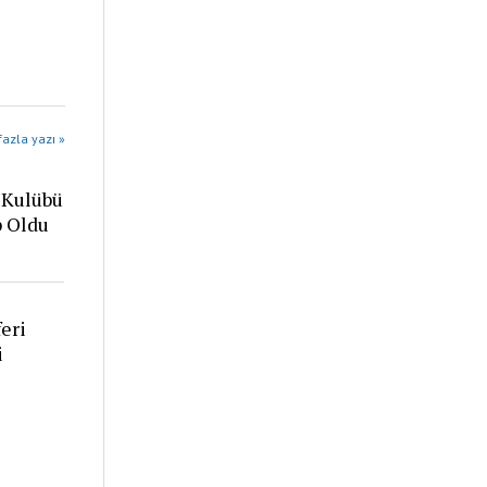
azla yazı »
 Kulübü
p Oldu
eri
i