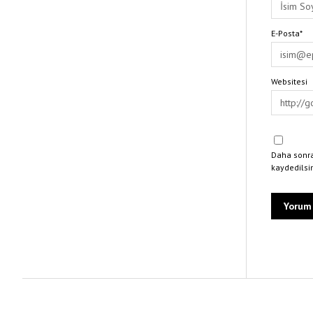
E-Posta*
Websitesi
Daha sonra
kaydedilsi