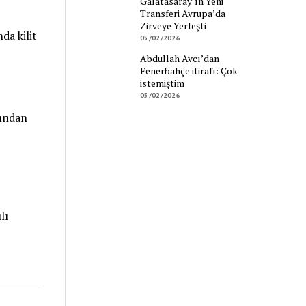
Galatasaray’ın Yeni
Transferi Avrupa’da
Zirveye Yerleşti
da kilit
05/02/2026
Abdullah Avcı’dan
Fenerbahçe itirafı: Çok
istemiştim
05/02/2026
fından
lı