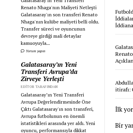
Galatasaray'ın Yeni Transferi
Renato Nhaga'nın Maliyeti Netleşti
Futbold
Galatasaray'ın son transferi Renato
İddiala
Nhaga'nın kulübe maliyeti belli oldu.
İddian
Transfer süreci ve oyuncunun
devreye girdiği mali detaylar
kamuoyuyla...
Galatas
Yorum yapın
Renato
Açıkla
Galatasaray’ın Yeni
Transferi Avrupa’da
Zirveye Yerleşti
Abdull
EDITOR TARAFINDAN
itirafı
Galatasaray’ın Yeni Transferi
Avrupa Değerlendirmesinde Öne
İlk yo
Çıktı Galatasaray'ın son transferi,
Avrupa futbolunun en önemli
istatistikleri arasında yer aldı. Yeni
Bir ya
oyuncu, performansıyla dikkat