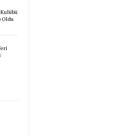
 Kulübü
p Oldu
eri
i