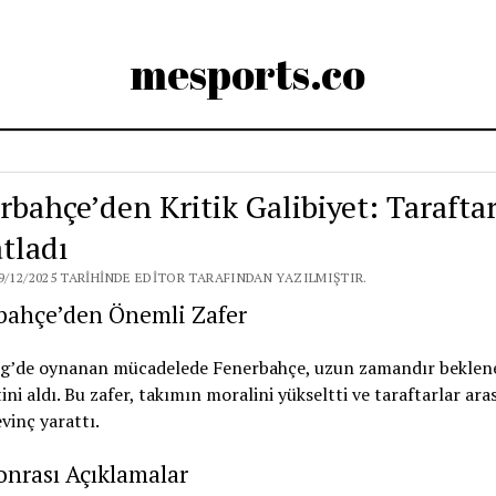
mesports.co
rbahçe’den Kritik Galibiyet: Taraftar
tladı
9/12/2025 TARIHINDE EDITOR TARAFINDAN YAZILMIŞTIR.
bahçe’den Önemli Zafer
ig’de oynanan mücadelede Fenerbahçe, uzun zamandır beklene
tini aldı. Bu zafer, takımın moralini yükseltti ve taraftarlar ara
vinç yarattı.
nrası Açıklamalar