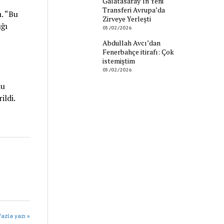
Galatasaray’ın Yeni
Transferi Avrupa’da
. “Bu
Zirveye Yerleşti
ığı
05/02/2026
Abdullah Avcı’dan
Fenerbahçe itirafı: Çok
istemiştim
05/02/2026
lu
ildi.
azla yazı »