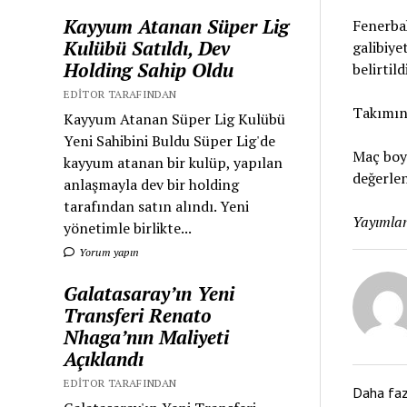
Kayyum Atanan Süper Lig
Fenerbah
Kulübü Satıldı, Dev
galibiye
Holding Sahip Oldu
belirtildi
EDITOR TARAFINDAN
Takımın
Kayyum Atanan Süper Lig Kulübü
Yeni Sahibini Buldu Süper Lig'de
Maç boy
kayyum atanan bir kulüp, yapılan
değerlen
anlaşmayla dev bir holding
tarafından satın alındı. Yeni
Yayımlan
yönetimle birlikte...
Yorum yapın
Galatasaray’ın Yeni
Transferi Renato
Nhaga’nın Maliyeti
Açıklandı
EDITOR TARAFINDAN
Daha fa