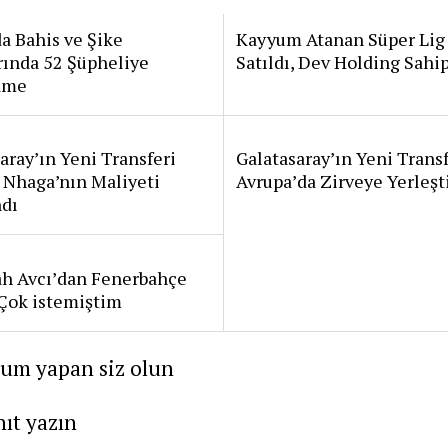
a Bahis ve Şike
Kayyum Atanan Süper Lig
rında 52 Şüpheliye
Satıldı, Dev Holding Sahi
ame
aray’ın Yeni Transferi
Galatasaray’ın Yeni Transf
 Nhaga’nın Maliyeti
Avrupa’da Zirveye Yerleşt
ndı
ah Avcı’dan Fenerbahçe
: Çok istemiştim
rum yapan siz olun
nıt yazın