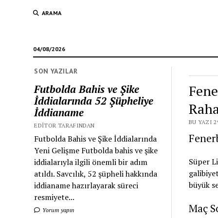
ARAMA
04/08/2026
SON YAZILAR
Fene
Futbolda Bahis ve Şike
İddialarında 52 Şüpheliye
Raha
İddianame
BU YAZI 2
EDITOR TARAFINDAN
Fener
Futbolda Bahis ve Şike İddialarında
Yeni Gelişme Futbolda bahis ve şike
Süper L
iddialarıyla ilgili önemli bir adım
galibiye
atıldı. Savcılık, 52 şüpheli hakkında
büyük se
iddianame hazırlayarak süreci
resmiyete...
Maç So
Yorum yapın