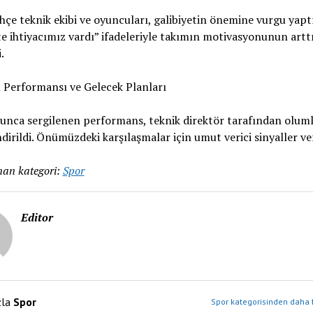
çe teknik ekibi ve oyuncuları, galibiyetin önemine vurgu yaptı
te ihtiyacımız vardı” ifadeleriyle takımın motivasyonunun artt
.
 Performansı ve Gelecek Planları
unca sergilenen performans, teknik direktör tarafından olum
dirildi. Önümüzdeki karşılaşmalar için umut verici sinyaller ver
an kategori:
Spor
Editor
zla
Spor
Spor kategorisinden daha f