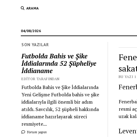
ARAMA
04/08/2026
SON YAZILAR
Fene
Futbolda Bahis ve Şike
İddialarında 52 Şüpheliye
saka
İddianame
BU YAZI 1
EDITOR TARAFINDAN
Fenerb
Futbolda Bahis ve Şike İddialarında
Yeni Gelişme Futbolda bahis ve şike
Fenerbah
iddialarıyla ilgili önemli bir adım
resmi aç
atıldı. Savcılık, 52 şüpheli hakkında
uzak kal
iddianame hazırlayarak süreci
resmiyete...
Levent
Yorum yapın