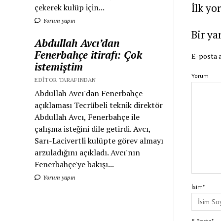
İlk yo
çekerek kulüp için...
Yorum yapın
Bir ya
Abdullah Avcı’dan
Fenerbahçe itirafı: Çok
E-posta a
istemiştim
Yorum
EDITOR TARAFINDAN
Abdullah Avcı'dan Fenerbahçe
açıklaması Tecrübeli teknik direktör
Abdullah Avcı, Fenerbahçe ile
çalışma isteğini dile getirdi. Avcı,
Sarı-Lacivertli kulüpte görev almayı
arzuladığını açıkladı. Avcı'nın
Fenerbahçe'ye bakışı...
Yorum yapın
İsim*
E-Posta*