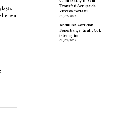
Galatasaray’ın Yeni
Transferi Avrupa’da
laştı.
Zirveye Yerleşti
ne hemen
05/02/2026
Abdullah Avcı’dan
Fenerbahçe itirafı: Çok
istemiştim
05/02/2026
k