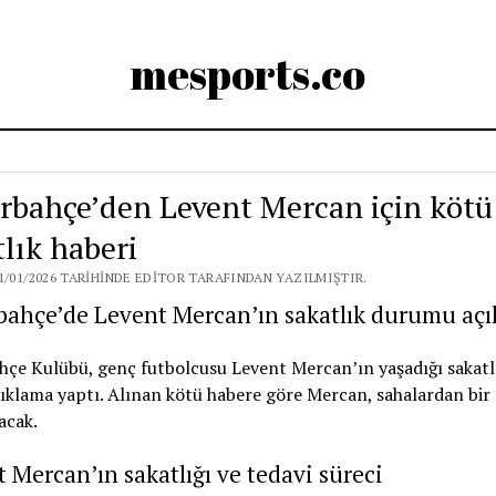
mesports.co
rbahçe’den Levent Mercan için kötü
tlık haberi
1/01/2026 TARIHINDE EDITOR TARAFINDAN YAZILMIŞTIR.
ahçe’de Levent Mercan’ın sakatlık durumu açı
çe Kulübü, genç futbolcusu Levent Mercan’ın yaşadığı sakatlık
ıklama yaptı. Alınan kötü habere göre Mercan, sahalardan bir
acak.
 Mercan’ın sakatlığı ve tedavi süreci