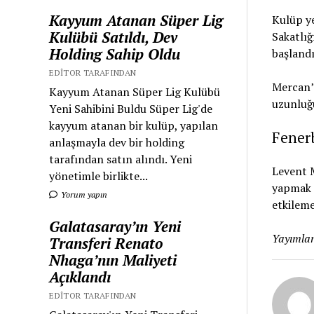
Kayyum Atanan Süper Lig
Kulüp ye
Kulübü Satıldı, Dev
Sakatlığ
Holding Sahip Oldu
başlandığ
EDITOR TARAFINDAN
Mercan’ı
Kayyum Atanan Süper Lig Kulübü
uzunluğu
Yeni Sahibini Buldu Süper Lig'de
kayyum atanan bir kulüp, yapılan
Fenerb
anlaşmayla dev bir holding
tarafından satın alındı. Yeni
Levent M
yönetimle birlikte...
yapmak 
Yorum yapın
etkileme
Galatasaray’ın Yeni
Yayımlan
Transferi Renato
Nhaga’nın Maliyeti
Açıklandı
EDITOR TARAFINDAN