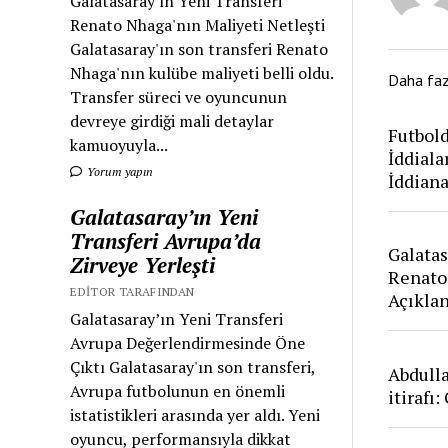
Galatasaray'ın Yeni Transferi
Renato Nhaga'nın Maliyeti Netleşti
Galatasaray'ın son transferi Renato
Nhaga'nın kulübe maliyeti belli oldu.
Daha fa
Transfer süreci ve oyuncunun
devreye girdiği mali detaylar
Futbold
kamuoyuyla...
İddiala
Yorum yapın
İddian
Galatasaray’ın Yeni
Transferi Avrupa’da
Galatas
Zirveye Yerleşti
Renato
EDITOR TARAFINDAN
Açıkla
Galatasaray’ın Yeni Transferi
Avrupa Değerlendirmesinde Öne
Çıktı Galatasaray'ın son transferi,
Abdull
Avrupa futbolunun en önemli
itirafı
istatistikleri arasında yer aldı. Yeni
oyuncu, performansıyla dikkat