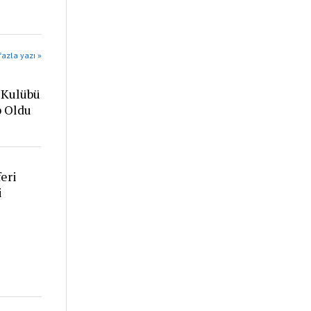
azla yazı »
 Kulübü
p Oldu
eri
i