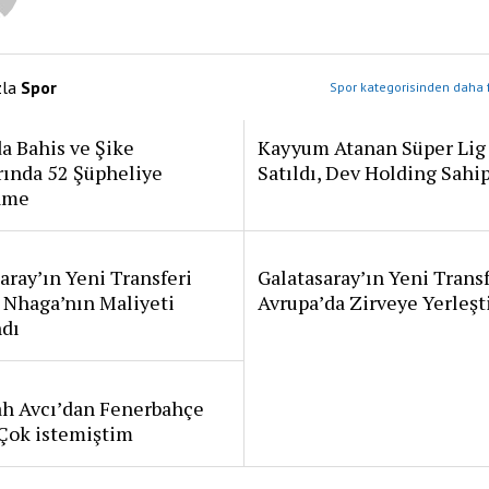
zla
Spor
Spor kategorisinden daha f
a Bahis ve Şike
Kayyum Atanan Süper Lig
rında 52 Şüpheliye
Satıldı, Dev Holding Sahi
ame
aray’ın Yeni Transferi
Galatasaray’ın Yeni Transf
 Nhaga’nın Maliyeti
Avrupa’da Zirveye Yerleşt
ndı
ah Avcı’dan Fenerbahçe
: Çok istemiştim