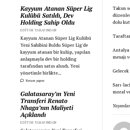
Kayyum Atanan Süper Lig
Takım se
Kulübü Satıldı, Dev
düzenlen
Holding Sahip Oldu
dolu kut
EDITOR TARAFINDAN
Taraftarl
Kayyum Atanan Süper Lig Kulübü
Yeni Sahibini Buldu Süper Lig'de
Antalya 
kayyum atanan bir kulüp, yapılan
mesajı v
anlaşmayla dev bir holding
tarafından satın alındı. Yeni
Gelecek
yönetimle birlikte...
Yorum yapın
Sarı-lac
moral ve
Galatasaray’ın Yeni
Transferi Renato
Yayımlan
Nhaga’nın Maliyeti
Açıklandı
EDITOR TARAFINDAN