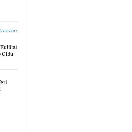
azla yazı »
 Kulübü
p Oldu
eri
i