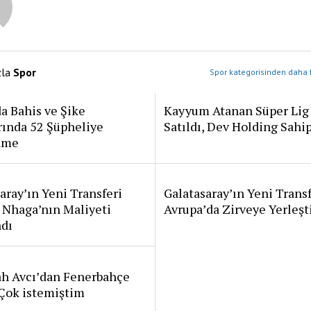
zla
Spor
Spor kategorisinden daha f
a Bahis ve Şike
Kayyum Atanan Süper Lig
rında 52 Şüpheliye
Satıldı, Dev Holding Sahi
ame
aray’ın Yeni Transferi
Galatasaray’ın Yeni Transf
 Nhaga’nın Maliyeti
Avrupa’da Zirveye Yerleşt
ndı
ah Avcı’dan Fenerbahçe
: Çok istemiştim