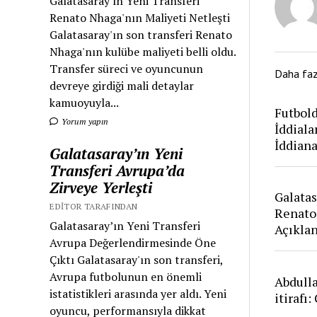
Galatasaray'ın Yeni Transferi
Renato Nhaga'nın Maliyeti Netleşti
Galatasaray'ın son transferi Renato
Nhaga'nın kulübe maliyeti belli oldu.
Transfer süreci ve oyuncunun
Daha fa
devreye girdiği mali detaylar
kamuoyuyla...
Futbold
Yorum yapın
İddiala
İddian
Galatasaray’ın Yeni
Transferi Avrupa’da
Zirveye Yerleşti
Galatas
EDITOR TARAFINDAN
Renato
Galatasaray’ın Yeni Transferi
Açıkla
Avrupa Değerlendirmesinde Öne
Çıktı Galatasaray'ın son transferi,
Avrupa futbolunun en önemli
Abdull
istatistikleri arasında yer aldı. Yeni
itirafı
oyuncu, performansıyla dikkat