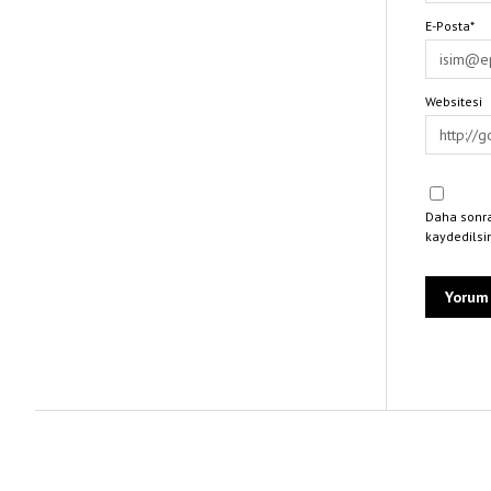
E-Posta*
Websitesi
Daha sonra
kaydedilsi