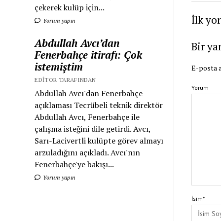
çekerek kulüp için...
İlk yo
Yorum yapın
Abdullah Avcı’dan
Bir ya
Fenerbahçe itirafı: Çok
istemiştim
E-posta a
EDITOR TARAFINDAN
Yorum
Abdullah Avcı'dan Fenerbahçe
açıklaması Tecrübeli teknik direktör
Abdullah Avcı, Fenerbahçe ile
çalışma isteğini dile getirdi. Avcı,
Sarı-Lacivertli kulüpte görev almayı
arzuladığını açıkladı. Avcı'nın
Fenerbahçe'ye bakışı...
Yorum yapın
İsim*