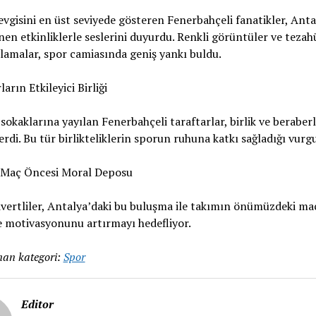
vgisini en üst seviyede gösteren Fenerbahçeli fanatikler, Anta
en etkinliklerle seslerini duyurdu. Renkli görüntüler ve tezah
lamalar, spor camiasında geniş yankı buldu.
arın Etkileyici Birliği
sokaklarına yayılan Fenerbahçeli taraftarlar, birlik ve beraberl
erdi. Bu tür birlikteliklerin sporun ruhuna katkı sağladığı vurg
 Maç Öncesi Moral Deposu
ivertliler, Antalya’daki bu buluşma ile takımın önümüzdeki maç
 motivasyonunu artırmayı hedefliyor.
an kategori:
Spor
Editor