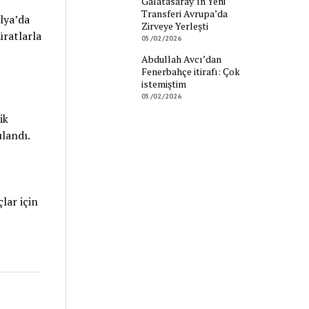
Galatasaray’ın Yeni
Transferi Avrupa’da
lya’da
Zirveye Yerleşti
üratlarla
05/02/2026
Abdullah Avcı’dan
Fenerbahçe itirafı: Çok
istemiştim
05/02/2026
ik
ulandı.
lar için