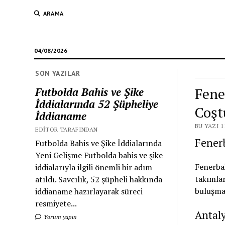
ARAMA
04/08/2026
SON YAZILAR
Fene
Futbolda Bahis ve Şike
İddialarında 52 Şüpheliye
Coşt
İddianame
BU YAZI 1
EDITOR TARAFINDAN
Fenerb
Futbolda Bahis ve Şike İddialarında
Yeni Gelişme Futbolda bahis ve şike
Fenerbah
iddialarıyla ilgili önemli bir adım
takımlar
atıldı. Savcılık, 52 şüpheli hakkında
buluşma,
iddianame hazırlayarak süreci
resmiyete...
Antaly
Yorum yapın