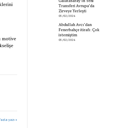
Galatasaray’ın Yeni
lerini
Transferi Avrupa’da
Zirveye Yerleşti
05/02/2026
Abdullah Avcı’dan
Fenerbahçe itirafı: Çok
istemiştim
ı motive
05/02/2026
selişe
azla yazı »