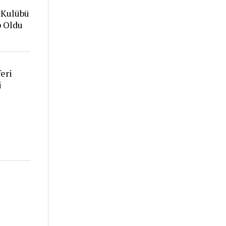
 Kulübü
p Oldu
eri
i