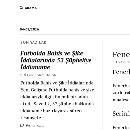
ARAMA
04/08/2026
SON YAZILAR
Fene
Futbolda Bahis ve Şike
İddialarında 52 Şüpheliye
BU YAZI 2
İddianame
Fenerb
EDITOR TARAFINDAN
Futbolda Bahis ve Şike İddialarında
Fenerbah
Yeni Gelişme Futbolda bahis ve şike
zorlu ra
iddialarıyla ilgili önemli bir adım
maalese
atıldı. Savcılık, 52 şüpheli hakkında
iddianame hazırlayarak süreci
Serini
resmiyete...
Yorum yapın
Fenerbah