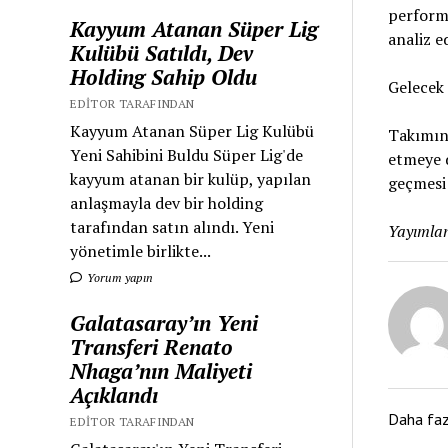
performa
Kayyum Atanan Süper Lig
analiz e
Kulübü Satıldı, Dev
Holding Sahip Oldu
Gelecek 
EDITOR TARAFINDAN
Kayyum Atanan Süper Lig Kulübü
Takımın 
Yeni Sahibini Buldu Süper Lig'de
etmeye 
kayyum atanan bir kulüp, yapılan
geçmesi 
anlaşmayla dev bir holding
tarafından satın alındı. Yeni
Yayımlan
yönetimle birlikte...
Yorum yapın
Galatasaray’ın Yeni
Transferi Renato
Nhaga’nın Maliyeti
Açıklandı
Daha fa
EDITOR TARAFINDAN