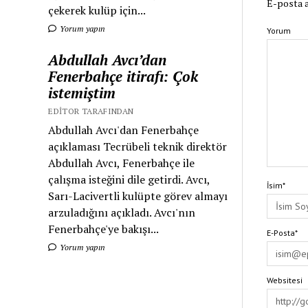
E-posta a
çekerek kulüp için...
Yorum yapın
Yorum
Abdullah Avcı’dan
Fenerbahçe itirafı: Çok
istemiştim
EDITOR TARAFINDAN
Abdullah Avcı'dan Fenerbahçe
açıklaması Tecrübeli teknik direktör
Abdullah Avcı, Fenerbahçe ile
çalışma isteğini dile getirdi. Avcı,
İsim*
Sarı-Lacivertli kulüpte görev almayı
arzuladığını açıkladı. Avcı'nın
Fenerbahçe'ye bakışı...
E-Posta*
Yorum yapın
Websitesi