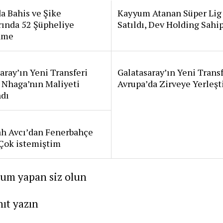
a Bahis ve Şike
Kayyum Atanan Süper Lig
rında 52 Şüpheliye
Satıldı, Dev Holding Sahi
ame
aray’ın Yeni Transferi
Galatasaray’ın Yeni Transf
 Nhaga’nın Maliyeti
Avrupa’da Zirveye Yerleşt
ndı
ah Avcı’dan Fenerbahçe
: Çok istemiştim
rum yapan siz olun
nıt yazın