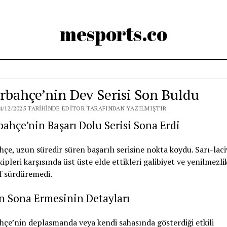
mesports.co
rbahçe’nin Dev Serisi Son Buldu
4/12/2025 TARIHINDE EDITOR TARAFINDAN YAZILMIŞTIR.
ahçe’nin Başarı Dolu Serisi Sona Erdi
çe, uzun süredir süren başarılı serisine nokta koydu. Sarı-laciv
kipleri karşısında üst üste elde ettikleri galibiyet ve yenilmezlik
f sürdüremedi.
n Sona Ermesinin Detayları
çe’nin deplasmanda veya kendi sahasında gösterdiği etkili