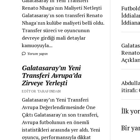
Galatasaray'ın Yeni Transferi
Futbold
Renato Nhaga'nın Maliyeti Netleşti
İddiala
Galatasaray'ın son transferi Renato
İddian
Nhaga'nın kulübe maliyeti belli oldu.
Transfer süreci ve oyuncunun
devreye girdiği mali detaylar
Galatas
kamuoyuyla...
Renato
Yorum yapın
Açıkla
Galatasaray’ın Yeni
Transferi Avrupa’da
Zirveye Yerleşti
Abdull
itirafı
EDITOR TARAFINDAN
Galatasaray’ın Yeni Transferi
Avrupa Değerlendirmesinde Öne
İlk yo
Çıktı Galatasaray'ın son transferi,
Avrupa futbolunun en önemli
Bir ya
istatistikleri arasında yer aldı. Yeni
oyuncu, performansıyla dikkat