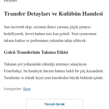
Transfer Detayları ve Kulübün Hamlesi
Sarı-lacivertli ekip, sezonun ikinci yarısına güçlü girmeyi
hedefleyerek, forvet hattına taze kan getirdi. Yeni oyuncunun
takıma katkısı ve performansı yakından takip edilecek.
Golcü Transferinin Takıma Etkisi
Takımın gol yollarındaki etkinliği artırmayı amaçlayan
Fenerbahçe, bu hamleyle hücum hattına farklı bir güç kazandırdı.
Taraftarlar ve teknik heyet yeni transferden büyük beklenti içinde.
Kategoriler:
Spor
Yorum bırak