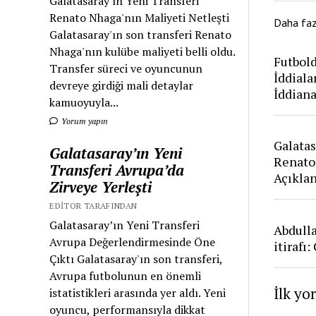
Galatasaray'ın Yeni Transferi
Renato Nhaga'nın Maliyeti Netleşti
Daha fa
Galatasaray'ın son transferi Renato
Nhaga'nın kulübe maliyeti belli oldu.
Futbold
Transfer süreci ve oyuncunun
İddiala
devreye girdiği mali detaylar
İddian
kamuoyuyla...
Yorum yapın
Galatas
Galatasaray’ın Yeni
Renato
Transferi Avrupa’da
Açıkla
Zirveye Yerleşti
EDITOR TARAFINDAN
Galatasaray’ın Yeni Transferi
Abdull
Avrupa Değerlendirmesinde Öne
itirafı
Çıktı Galatasaray'ın son transferi,
Avrupa futbolunun en önemli
İlk yo
istatistikleri arasında yer aldı. Yeni
oyuncu, performansıyla dikkat