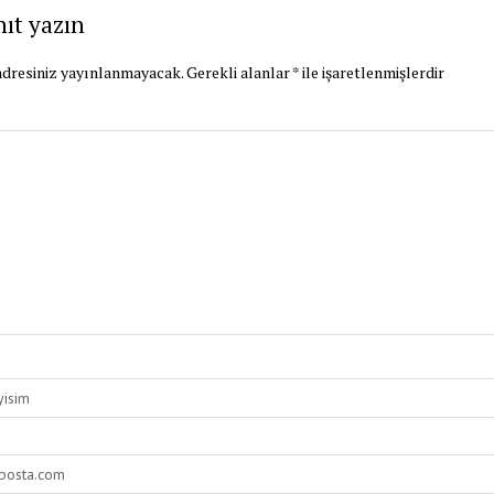
nıt yazın
dresiniz yayınlanmayacak.
Gerekli alanlar
*
ile işaretlenmişlerdir