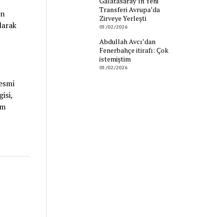
Galatasaray’ın Yeni
Transferi Avrupa’da
an
Zirveye Yerleşti
larak
05/02/2026
Abdullah Avcı’dan
Fenerbahçe itirafı: Çok
istemiştim
05/02/2026
resmi
isi,
em