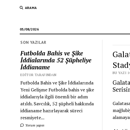
ARAMA
05/08/2026
SON YAZILAR
Gala
Futbolda Bahis ve Şike
İddialarında 52 Şüpheliye
Stad
İddianame
BU YAZI 1
EDITOR TARAFINDAN
Galat
Futbolda Bahis ve Şike İddialarında
Serisi
Yeni Gelişme Futbolda bahis ve şike
iddialarıyla ilgili önemli bir adım
Galatas
atıldı. Savcılık, 52 şüpheli hakkında
mağlubiy
iddianame hazırlayarak süreci
alamayar
resmiyete...
Yorum yapın