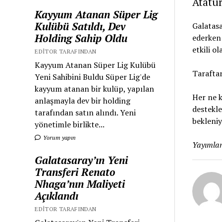
Atatür
Kayyum Atanan Süper Lig
Kulübü Satıldı, Dev
Galatas
Holding Sahip Oldu
ederken
etkili o
EDITOR TARAFINDAN
Kayyum Atanan Süper Lig Kulübü
Taraftar
Yeni Sahibini Buldu Süper Lig'de
kayyum atanan bir kulüp, yapılan
Her ne k
anlaşmayla dev bir holding
destekle
tarafından satın alındı. Yeni
bekleniy
yönetimle birlikte...
Yorum yapın
Yayımlan
Galatasaray’ın Yeni
Transferi Renato
Nhaga’nın Maliyeti
Açıklandı
EDITOR TARAFINDAN