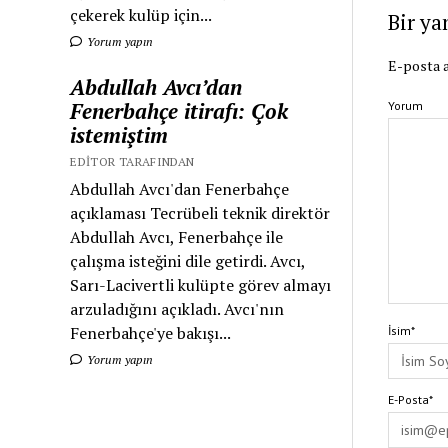
çekerek kulüp için...
Bir ya
Yorum yapın
E-posta a
Abdullah Avcı’dan
Fenerbahçe itirafı: Çok
Yorum
istemiştim
EDITOR TARAFINDAN
Abdullah Avcı'dan Fenerbahçe
açıklaması Tecrübeli teknik direktör
Abdullah Avcı, Fenerbahçe ile
çalışma isteğini dile getirdi. Avcı,
Sarı-Lacivertli kulüpte görev almayı
arzuladığını açıkladı. Avcı'nın
Fenerbahçe'ye bakışı...
İsim*
Yorum yapın
E-Posta*