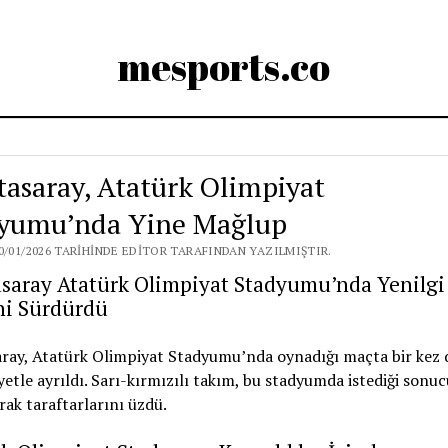
mesports.co
tasaray, Atatürk Olimpiyat
yumu’nda Yine Mağlup
0/01/2026 TARIHINDE EDITOR TARAFINDAN YAZILMIŞTIR.
asaray Atatürk Olimpiyat Stadyumu’nda Yenilgi
ni Sürdürdü
aray, Atatürk Olimpiyat Stadyumu’nda oynadığı maçta bir kez 
etle ayrıldı. Sarı-kırmızılı takım, bu stadyumda istediği sonuc
ak taraftarlarını üzdü.