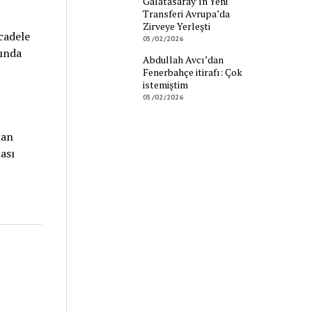
Galatasaray’ın Yeni
Transferi Avrupa’da
Zirveye Yerleşti
cadele
05/02/2026
sında
Abdullah Avcı’dan
Fenerbahçe itirafı: Çok
istemiştim
05/02/2026
lan
ası