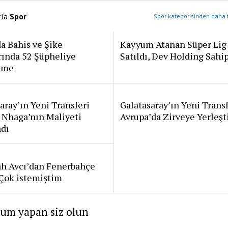
zla
Spor
Spor kategorisinden daha f
a Bahis ve Şike
Kayyum Atanan Süper Lig
rında 52 Şüpheliye
Satıldı, Dev Holding Sahi
ame
aray’ın Yeni Transferi
Galatasaray’ın Yeni Transf
 Nhaga’nın Maliyeti
Avrupa’da Zirveye Yerleşt
ndı
ah Avcı’dan Fenerbahçe
: Çok istemiştim
rum yapan siz olun