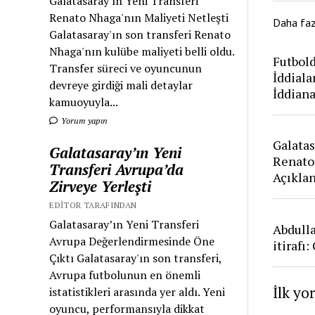
Galatasaray'ın Yeni Transferi
Renato Nhaga'nın Maliyeti Netleşti
Daha fa
Galatasaray'ın son transferi Renato
Nhaga'nın kulübe maliyeti belli oldu.
Futbold
Transfer süreci ve oyuncunun
İddiala
devreye girdiği mali detaylar
İddian
kamuoyuyla...
Yorum yapın
Galatas
Galatasaray’ın Yeni
Renato
Transferi Avrupa’da
Açıkla
Zirveye Yerleşti
EDITOR TARAFINDAN
Galatasaray’ın Yeni Transferi
Abdull
Avrupa Değerlendirmesinde Öne
itirafı
Çıktı Galatasaray'ın son transferi,
Avrupa futbolunun en önemli
İlk yo
istatistikleri arasında yer aldı. Yeni
oyuncu, performansıyla dikkat