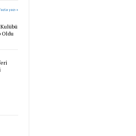
azla yazı »
 Kulübü
p Oldu
eri
i