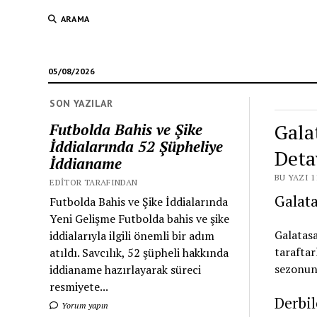
ARAMA
05/08/2026
SON YAZILAR
Gala
Futbolda Bahis ve Şike
İddialarında 52 Şüpheliye
Deta
İddianame
BU YAZI 1
EDITOR TARAFINDAN
Galata
Futbolda Bahis ve Şike İddialarında
Yeni Gelişme Futbolda bahis ve şike
Galatasa
iddialarıyla ilgili önemli bir adım
taraftar
atıldı. Savcılık, 52 şüpheli hakkında
sezonun 
iddianame hazırlayarak süreci
resmiyete...
Derbil
Yorum yapın