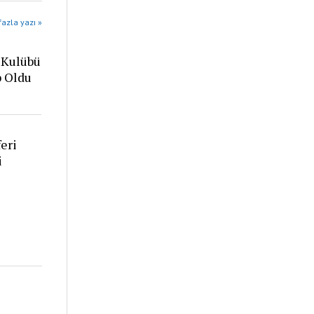
azla yazı »
 Kulübü
p Oldu
eri
i