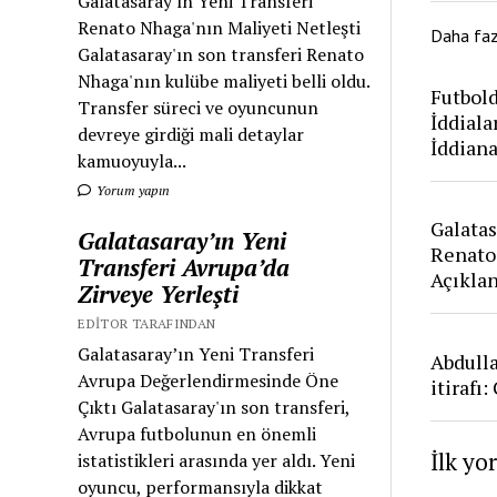
Galatasaray'ın Yeni Transferi
Renato Nhaga'nın Maliyeti Netleşti
Daha fa
Galatasaray'ın son transferi Renato
Nhaga'nın kulübe maliyeti belli oldu.
Futbold
Transfer süreci ve oyuncunun
İddiala
devreye girdiği mali detaylar
İddian
kamuoyuyla...
Yorum yapın
Galatas
Galatasaray’ın Yeni
Renato
Transferi Avrupa’da
Açıkla
Zirveye Yerleşti
EDITOR TARAFINDAN
Galatasaray’ın Yeni Transferi
Abdull
Avrupa Değerlendirmesinde Öne
itirafı
Çıktı Galatasaray'ın son transferi,
Avrupa futbolunun en önemli
İlk yo
istatistikleri arasında yer aldı. Yeni
oyuncu, performansıyla dikkat