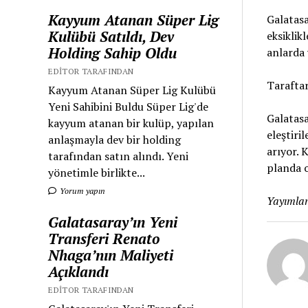
Kayyum Atanan Süper Lig
Galatasa
Kulübü Satıldı, Dev
eksiklik
Holding Sahip Oldu
anlarda 
EDITOR TARAFINDAN
Taraftar
Kayyum Atanan Süper Lig Kulübü
Yeni Sahibini Buldu Süper Lig'de
Galatasa
kayyum atanan bir kulüp, yapılan
eleştiri
anlaşmayla dev bir holding
arıyor. 
tarafından satın alındı. Yeni
planda o
yönetimle birlikte...
Yorum yapın
Yayımlan
Galatasaray’ın Yeni
Transferi Renato
Nhaga’nın Maliyeti
Açıklandı
EDITOR TARAFINDAN