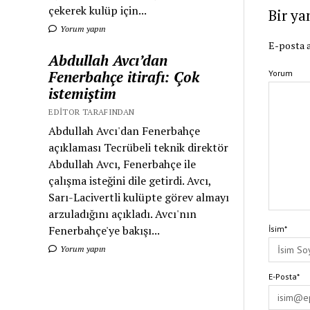
çekerek kulüp için...
Bir ya
Yorum yapın
E-posta a
Abdullah Avcı’dan
Fenerbahçe itirafı: Çok
Yorum
istemiştim
EDITOR TARAFINDAN
Abdullah Avcı'dan Fenerbahçe
açıklaması Tecrübeli teknik direktör
Abdullah Avcı, Fenerbahçe ile
çalışma isteğini dile getirdi. Avcı,
Sarı-Lacivertli kulüpte görev almayı
arzuladığını açıkladı. Avcı'nın
Fenerbahçe'ye bakışı...
İsim*
Yorum yapın
E-Posta*