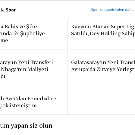
zla
Spor
Spor kategorisinden daha f
a Bahis ve Şike
Kayyum Atanan Süper Lig
rında 52 Şüpheliye
Satıldı, Dev Holding Sahi
ame
aray’ın Yeni Transferi
Galatasaray’ın Yeni Transf
 Nhaga’nın Maliyeti
Avrupa’da Zirveye Yerleşt
ndı
ah Avcı’dan Fenerbahçe
: Çok istemiştim
rum yapan siz olun